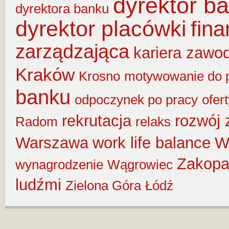
dyrektor b
dyrektora banku
dyrektor placówki
fin
zarządzająca
kariera zawo
Kraków
Krosno
motywowanie do 
banku
odpoczynek po pracy
ofer
rekrutacja
rozwój
Radom
relaks
Warszawa
work life balance
W
Zakop
wynagrodzenie
Wągrowiec
ludźmi
Zielona Góra
Łódź