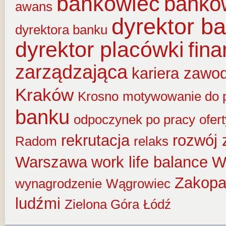
bankowiec
banko
awans
dyrektor b
dyrektora banku
dyrektor placówki
fin
zarządzająca
kariera zawo
Kraków
Krosno
motywowanie do 
banku
odpoczynek po pracy
ofer
rekrutacja
rozwój
Radom
relaks
Warszawa
work life balance
W
Zakop
wynagrodzenie
Wągrowiec
ludźmi
Zielona Góra
Łódź