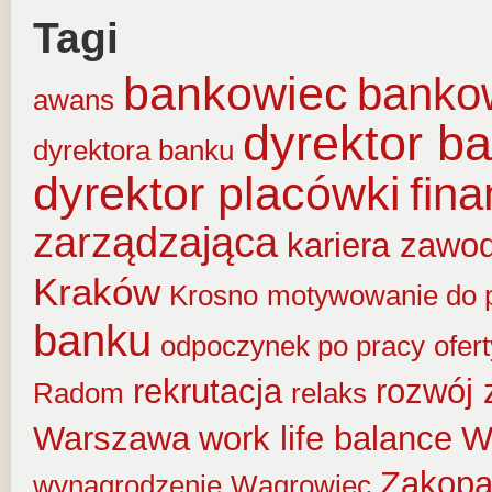
Tagi
bankowiec
banko
awans
dyrektor b
dyrektora banku
dyrektor placówki
fin
zarządzająca
kariera zawo
Kraków
Krosno
motywowanie do 
banku
odpoczynek po pracy
ofer
rekrutacja
rozwój
Radom
relaks
Warszawa
work life balance
W
Zakop
wynagrodzenie
Wągrowiec