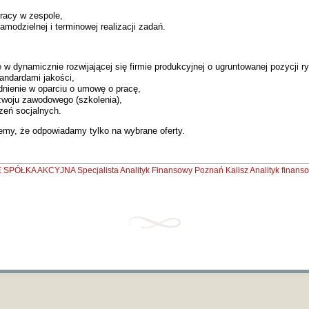
racy w zespole,
amodzielnej i terminowej realizacji zadań.
 w dynamicznie rozwijającej się firmie produkcyjnej o ugruntowanej pozycji r
andardami jakości,
udnienie w oparciu o umowę o pracę,
zwoju zawodowego (szkolenia),
zeń socjalnych.
emy, że odpowiadamy tylko na wybrane oferty.
 SPÓŁKA AKCYJNA
Specjalista Analityk Finansowy Poznań
Kalisz
Analityk finans