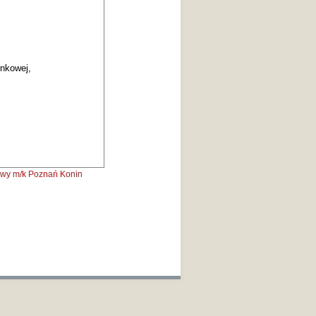
ynkowej,
owy m/k
Poznań
Konin