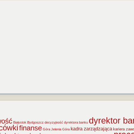
dyrektor b
wość
Białystok
Bydgoszcz
decyzyjność dyrektora banku
acówki
finanse
kadra zarządzająca
kariera za
Góra
Jelenia Góra