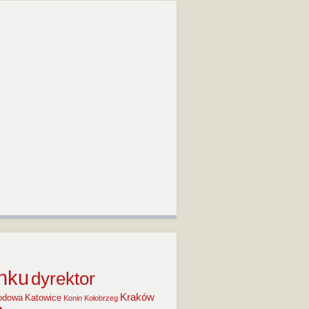
anku
dyrektor
Kraków
wodowa
Katowice
Konin
Kołobrzeg