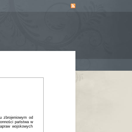
ku zbrojeniowym od
ronności państwa w
 napraw wojskowych