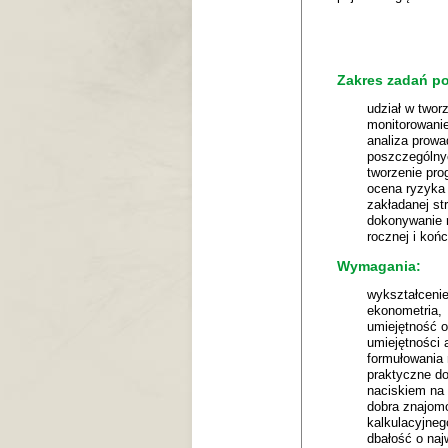
Zakres zadań p
udział w twor
monitorowanie
analiza prowa
poszczególnyc
tworzenie pro
ocena ryzyka
zakładanej str
dokonywanie r
rocznej i koń
Wymagania:
wykształcenie
ekonometria​,
umiejętność o
umiejętności 
formułowania 
praktyczne do
naciskiem na 
dobra znajom
kalkulacyjneg
dbałość o naj