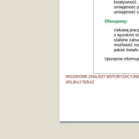
kreatywność,
umiejętność p
umiejętność s
Oferujemy:
ciekawą pracę
z wysokimi st
stabilne zatr
możliwość ro
pakiet świadc
Uprzejmie informuj
WOJSKOWE ZAKŁADY MOTORYZACYJNE
APLIKUJ TERAZ