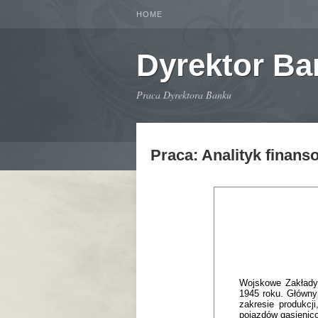
HOME
Dyrektor B
Praca Dyrektora Banku
Praca: Analityk finans
Wojskowe Zakłady 
1945 roku. Główny
zakresie produkcj
pojazdów gąsienic