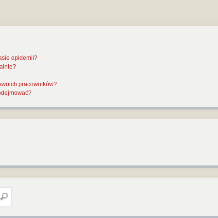
asie epidemii?
alnie?
 swoich pracowników?
 podejmować?