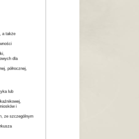
, a także
owności
ki,
owych dla
ej, półrocznej,
yka lub
kaźnikowej,
niosków i
ch, ze szczególnym
rkusza