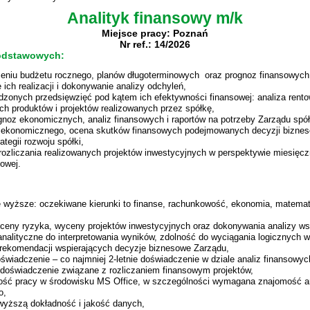
Analityk finansowy m/k
Miejsce pracy: Poznań
Nr ref.: 14/2026
odstawowych:
zeniu budżetu rocznego, planów długoterminowych oraz prognoz finansowych
 ich realizacji i dokonywanie analizy odchyleń,
dzonych przedsięwzięć pod kątem ich efektywności finansowej: analiza rent
h produktów i projektów realizowanych przez spółkę​,
gnoz ekonomicznych, analiz finansowych i raportów na potrzeby Zarządu spół
 ekonomicznego, ocena skutków finansowych podejmowanych decyzji biznes
ategii rozwoju spółki,
ozliczania realizowanych projektów inwestycyjnych w perspektywie miesięczn
cowej.
 wyższe: oczekiwane kierunki to finanse, rachunkowość, ekonomia, matemat
ceny ryzyka, wyceny projektów inwestycyjnych oraz dokonywania analizy ws
analityczne do interpretowania wyników, zdolność do wyciągania logicznych w
rekomendacji wspierających decyzje biznesowe Zarządu,
świadczenie – co najmniej 2-letnie doświadczenie w dziale analiz finansowy
doświadczenie związane z rozliczaniem finansowym projektów,
ość pracy w środowisku MS Office, w szczególności wymagana znajomość a
o,
wyższą dokładność i jakość danych,