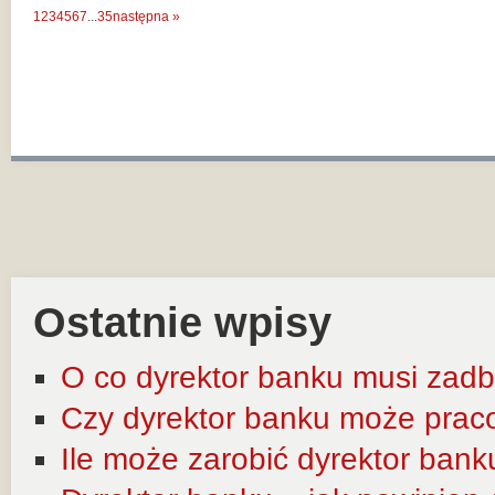
1
2
3
4
5
6
7
...
35
następna »
Ostatnie wpisy
O co dyrektor banku musi zadb
Czy dyrektor banku może prac
Ile może zarobić dyrektor bank