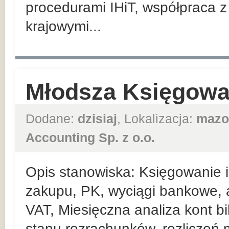
procedurami IHiT, współpraca 
krajowymi...
Młodsza Księgowa
Dodane:
dzisiaj
, Lokalizacja:
mazo
Accounting Sp. z o.o.
Opis stanowiska: Księgowanie i 
zakupu, PK, wyciągi bankowe, 
VAT, Miesięczna analiza kont b
stanu rozrachunków, rozliczeń