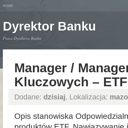
HOME
Dyrektor Banku
Praca Dyrektora Banku
Manager / Manager
Kluczowych – ETF
Dodane:
dzisiaj
, Lokalizacja:
mazo
Opis stanowiska Odpowiedzialn
produktów ETF. Nawiązywanie i 