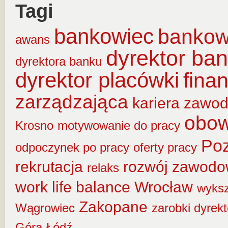
Tagi
bankowiec
banko
awans
dyrektor ba
dyrektora banku
dyrektor placówki
fina
zarządzająca
kariera zawo
obow
Krosno
motywowanie do pracy
Po
odpoczynek po pracy
oferty pracy
rekrutacja
rozwój zawod
relaks
work life balance
Wrocław
wyksz
Zakopane
Wągrowiec
zarobki dyrek
Góra
Łódź