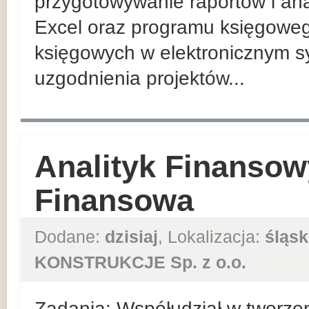
przygotowywanie raportów i ana
Excel oraz programu księgowe
księgowych w elektronicznym 
uzgodnienia projektów...
Analityk Finansowy
Finansowa
Dodane:
dzisiaj
, Lokalizacja:
śląsk
KONSTRUKCJE Sp. z o.o.
Zadania: Współudział w tworzen