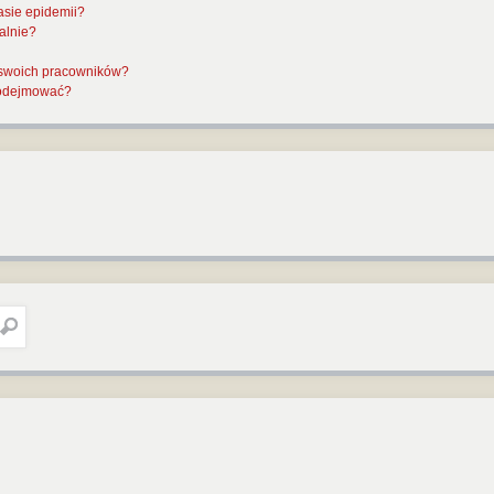
asie epidemii?
alnie?
 swoich pracowników?
 podejmować?