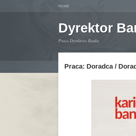
HOME
Dyrektor B
Praca Dyrektora Banku
Praca: Doradca / Dorad