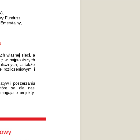
),
owy Fundusz
Emerytalny,
a
h własnej sieci, a
ię w najprostszych
alicznych, a także
e rozliczeniowym i
jatyw i poszerzaniu
które są dla nas
ymagające projekty.