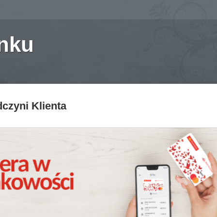
anku
czyni Klienta