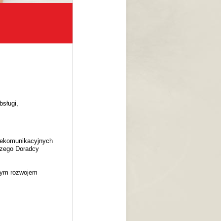
sługi,
lekomunikacyjnych
szego Doradcy
snym rozwojem