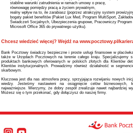
stabilne warunki zatrudnienia w ramach umowy o pracę,
równowagę pomiędzy pracą a życiem prywatnym,
realny wpływ na to, ile zarabiasz (poprzez atrakcyjny system prowizyjny
bogaty pakiet benefitów (Pakiet Lux Med, Program MultiSport, Zakład
Świadczeń Socjalnych, Ubezpieczenia grupowe, Pracowniczy Program 
Microsoft Office 365 do prywatnego użytku).
Chcesz wiedzieć więcej? Wejdź na www.pocztowy.pl/karier
Bank Pocztowy świadczy bezpieczne i proste usługi finansowe w placówkac
także w Urzędach Pocztowych na terenie całego kraju. Specjalizujemy s
produktach bankowych oferowanych w polskich złotych dla Klientów det
Klientów instytucjonalnych. Prowadzimy również działalność w segmenci
skarbowym.
Kluczowa jest dla nas atmosfera pracy, sprzyjająca rozwijaniu nowych inic
wiedzy. Jesteśmy nastawieni na osiągnięcie celów biznesowych, 
najważniejsze. Wierzymy, że dobry zespół zrealizuje nawet najbardziej w
Możesz się o tym przekonać, gdy dołączysz do naszej firmy.