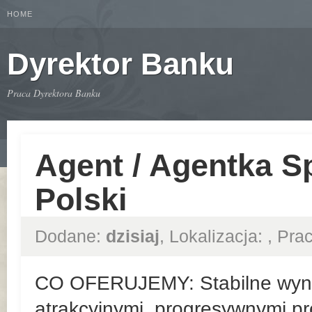
HOME
Dyrektor Banku
Praca Dyrektora Banku
Agent / Agentka S
Polski
Dodane:
dzisiaj
, Lokalizacja:
, Pr
CO OFERUJEMY: Stabilne wyn
atrakcyjnymi, progresywnymi pr