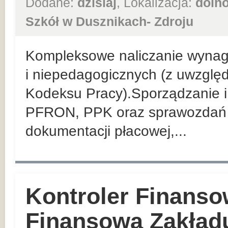
Dodane:
dzisiaj
, Lokalizacja:
dolno
Szkół w Dusznikach- Zdroju
Kompleksowe naliczanie wyna
i niepedagogicznych (z uwzglę
Kodeksu Pracy).Sporządzanie i 
PFRON, PPK oraz sprawozdań 
dokumentacji płacowej,...
Kontroler Finanso
Finansowa Zakład