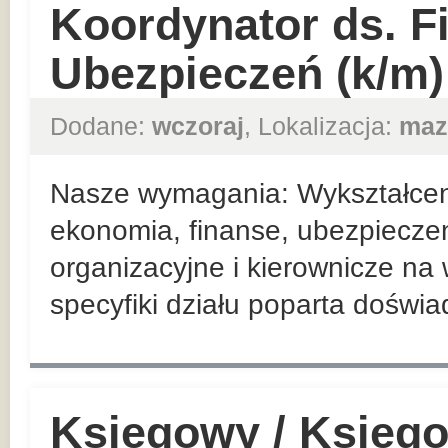
Koordynator ds. F
Ubezpieczeń (k/m)
Dodane:
wczoraj
, Lokalizacja:
maz
Nasze wymagania: Wykształceni
ekonomia, finanse, ubezpieczen
organizacyjne i kierownicze n
specyfiki działu poparta doświ
Księgowy / Księg