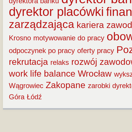
dyrektora banku
dyrektor placówki
fina
zarządzająca
kariera zawo
obow
Krosno
motywowanie do pracy
Po
odpoczynek po pracy
oferty pracy
rekrutacja
rozwój zawod
relaks
work life balance
Wrocław
wyksz
Zakopane
Wągrowiec
zarobki dyrek
Góra
Łódź