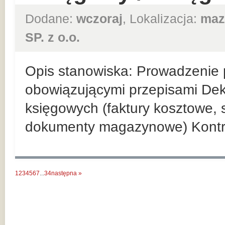
Dodane:
wczoraj
, Lokalizacja:
maz
SP. z o.o.
Opis stanowiska: Prowadzenie p
obowiązującymi przepisami De
księgowych (faktury kosztowe,
dokumenty magazynowe) Kontr
1
2
3
4
5
6
7
...
34
następna »