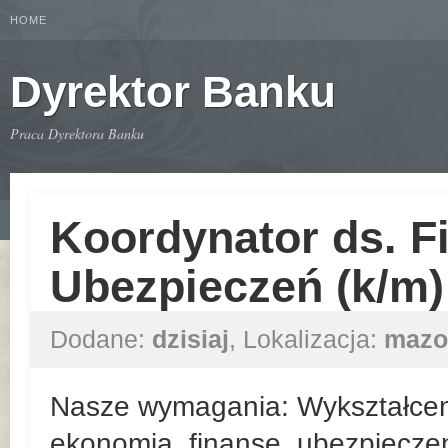
HOME
Dyrektor Banku
Praca Dyrektora Banku
Koordynator ds. F
Ubezpieczeń (k/m)
Dodane:
dzisiaj
, Lokalizacja:
mazo
Nasze wymagania: Wykształceni
ekonomia, finanse, ubezpieczen