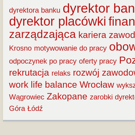
dyrektor ba
dyrektora banku
dyrektor placówki
fina
zarządzająca
kariera zawo
obow
Krosno
motywowanie do pracy
Po
odpoczynek po pracy
oferty pracy
rekrutacja
rozwój zawod
relaks
work life balance
Wrocław
wyksz
Zakopane
Wągrowiec
zarobki dyrek
Góra
Łódź