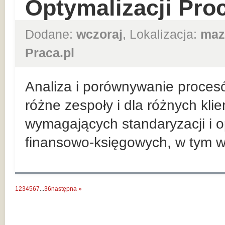
Optymalizacji Pr
Dodane:
wczoraj
, Lokalizacja:
maz
Praca.pl
Analiza i porównywanie proces
różne zespoły i dla różnych kli
wymagających standaryzacji i o
finansowo-księgowych, w tym w
1
2
3
4
5
6
7
...
36
następna »