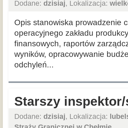
Dodane:
dzisiaj
, Lokalizacja:
wielk
Opis stanowiska prowadzenie co
operacyjnego zakładu produkcy
finansowych, raportów zarządc
wyników, opracowywanie budżet
odchyleń...
Starszy inspektor/
Dodane:
dzisiaj
, Lokalizacja:
lubel
Straży Granicznej w Chełmie