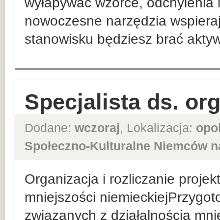
wyłapywać wzorce, odchylenia i
nowoczesne narzędzia wspiera
stanowisku będziesz brać aktywn
Specjalista ds. or
Dodane:
wczoraj
, Lokalizacja:
opo
Społeczno-Kulturalne Niemców n
Organizacja i rozliczanie proje
mniejszości niemieckiejPrzygo
związanych z działalnością mni