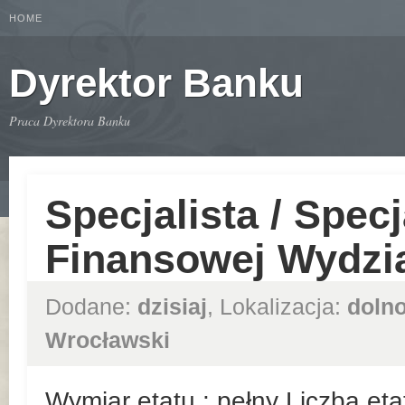
HOME
Dyrektor Banku
Praca Dyrektora Banku
Specjalista / Specj
Finansowej Wydzia
Dodane:
dzisiaj
, Lokalizacja:
dolno
Wrocławski
Wymiar etatu : pełny Liczba et