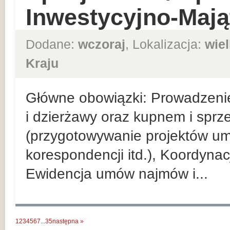
Inwestycyjno-Maj
Dodane:
wczoraj
, Lokalizacja:
wie
Kraju
Główne obowiązki: Prowadzeni
i dzierżawy oraz kupnem i spr
(przygotowywanie projektów u
korespondencji itd.), Koordyna
Ewidencja umów najmów i...
1
2
3
4
5
6
7
...
35
następna »