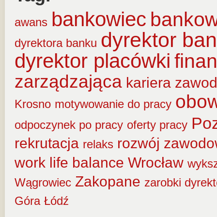
bankowiec
banko
awans
dyrektor ba
dyrektora banku
dyrektor placówki
fina
zarządzająca
kariera zawo
obow
Krosno
motywowanie do pracy
Po
odpoczynek po pracy
oferty pracy
rekrutacja
rozwój zawod
relaks
work life balance
Wrocław
wyksz
Zakopane
Wągrowiec
zarobki dyrek
Góra
Łódź