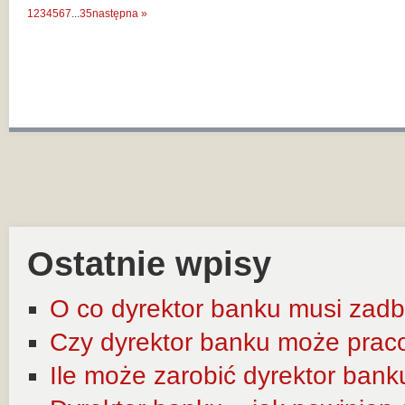
1
2
3
4
5
6
7
...
35
następna »
Ostatnie wpisy
O co dyrektor banku musi zadb
Czy dyrektor banku może prac
Ile może zarobić dyrektor bank