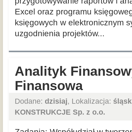
przygotowywanie raportów i ana
Excel oraz programu księgowe
księgowych w elektronicznym 
uzgodnienia projektów...
Analityk Finansowy
Finansowa
Dodane:
dzisiaj
, Lokalizacja:
śląsk
KONSTRUKCJE Sp. z o.o.
Zadania: Współudział w tworzen