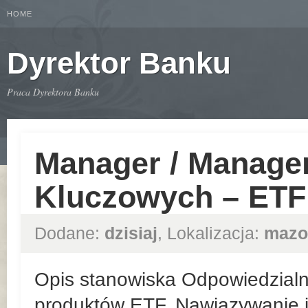
HOME
Dyrektor Banku
Praca Dyrektora Banku
Manager / Manager
Kluczowych – ETF
Dodane:
dzisiaj
, Lokalizacja:
mazo
Opis stanowiska Odpowiedzialn
produktów ETF. Nawiązywanie i 