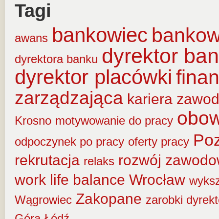
Tagi
bankowiec
banko
awans
dyrektor ba
dyrektora banku
dyrektor placówki
fina
zarządzająca
kariera zawo
obow
Krosno
motywowanie do pracy
Po
odpoczynek po pracy
oferty pracy
rekrutacja
rozwój zawod
relaks
work life balance
Wrocław
wyksz
Zakopane
Wągrowiec
zarobki dyrek
Góra
Łódź