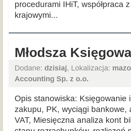
procedurami IHiT, współpraca 
krajowymi...
Młodsza Księgowa
Dodane:
dzisiaj
, Lokalizacja:
mazo
Accounting Sp. z o.o.
Opis stanowiska: Księgowanie i 
zakupu, PK, wyciągi bankowe, 
VAT, Miesięczna analiza kont b
stanu rozrachunków, rozliczeń