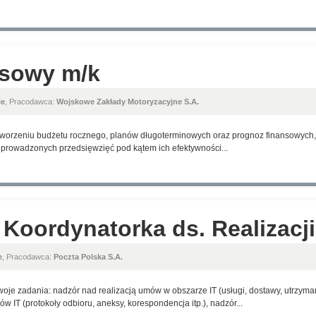
nsowy m/k
ie
, Pracodawca:
Wojskowe Zakłady Motoryzacyjne S.A.
worzeniu budżetu rocznego, planów długoterminowych oraz prognoz finansowych, a 
 prowadzonych przedsięwzięć pod kątem ich efektywności...
 Koordynatorka ds. Realizacj
e
, Pracodawca:
Poczta Polska S.A.
woje zadania: nadzór nad realizacją umów w obszarze IT (usługi, dostawy, utrzyman
w IT (protokoły odbioru, aneksy, korespondencja itp.), nadzór...