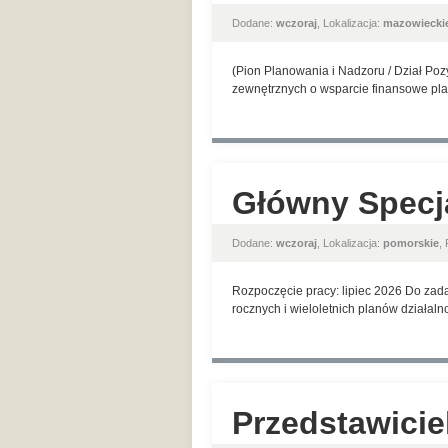
Dodane:
wczoraj
, Lokalizacja:
mazowiecki
(Pion Planowania i Nadzoru / Dział Po
zewnętrznych o wsparcie finansowe plan
Główny Specj
Dodane:
wczoraj
, Lokalizacja:
pomorskie
,
Rozpoczęcie pracy: lipiec 2026 Do za
rocznych i wieloletnich planów działaln
Przedstawicie