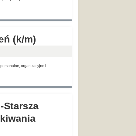
eń (k/m)
personalne, organizacyjne i
 -Starsza
skiwania