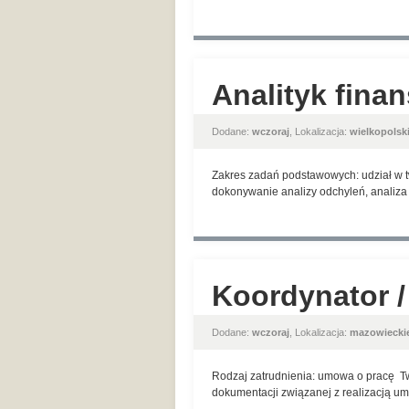
Analityk fina
Dodane:
wczoraj
, Lokalizacja:
wielkopolsk
Zakres zadań podstawowych: udział w t
dokonywanie analizy odchyleń, analiza
Koordynator /
Dodane:
wczoraj
, Lokalizacja:
mazowiecki
Rodzaj zatrudnienia: umowa o pracę ​ T
dokumentacji związanej z realizacją umó