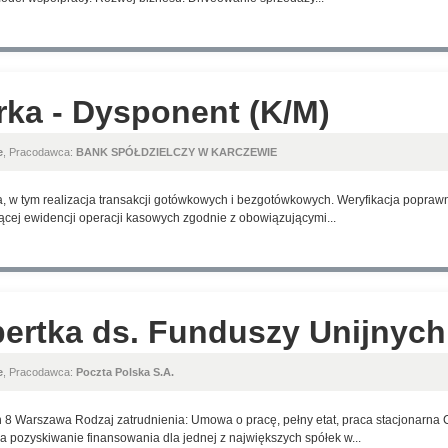
erka - Dysponent (K/M)
e
, Pracodawca:
BANK SPÓŁDZIELCZY W KARCZEWIE
, w tym realizacja transakcji gotówkowych i bezgotówkowych. Weryfikacja popraw
ącej ewidencji operacji kasowych zgodnie z obowiązującymi...
pertka ds. Funduszy Unijnych
e
, Pracodawca:
Poczta Polska S.A.
h 8 Warszawa Rodzaj zatrudnienia: Umowa o pracę, pełny etat, praca stacjonarna C
na pozyskiwanie finansowania dla jednej z największych spółek w...