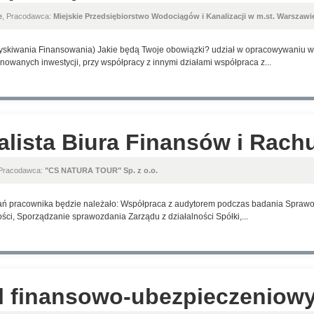
e
, Pracodawca:
Miejskie Przedsiębiorstwo Wodociągów i Kanalizacji w m.st. Warszawie
zyskiwania Finansowania) Jakie będą Twoje obowiązki? udział w opracowywaniu wn
owanych inwestycji, przy współpracy z innymi działami współpraca z...
alista Biura Finansów i Rac
 Pracodawca:
"CS NATURA TOUR" Sp. z o.o.
dań pracownika będzie należało: Współpraca z audytorem podczas badania Spra
ości, Sporządzanie sprawozdania Zarządu z działalności Spółki,...
l finansowo-ubezpieczeniowy