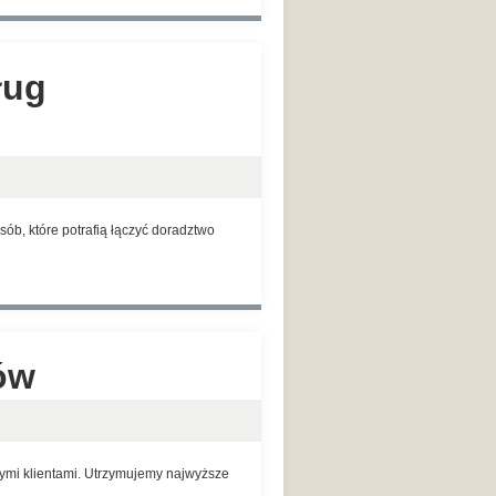
ług
ób, które potrafią łączyć doradztwo
ów
wymi klientami. Utrzymujemy najwyższe