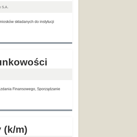
 S.A.
iosków składanych do instytucji
hunkowości
wozdania Finansowego, Sporządzanie
 (k/m)