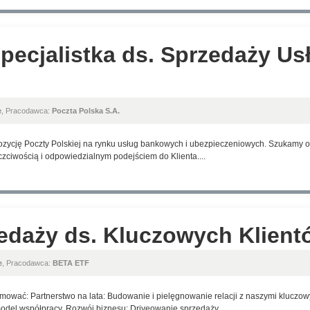
Specjalistka ds. Sprzedaży Us
e
, Pracodawca:
Poczta Polska S.A.
pozycję Poczty Polskiej na rynku usług bankowych i ubezpieczeniowych. Szukamy os
czciwością i odpowiedzialnym podejściem do Klienta....
edaży ds. Kluczowych Klient
e
, Pracodawca:
BETA ETF
ajmować: Partnerstwo na lata: Budowanie i pielęgnowanie relacji z naszymi kluczo
model współpracy. Rozwój biznesu: Driveowanie sprzedaży...