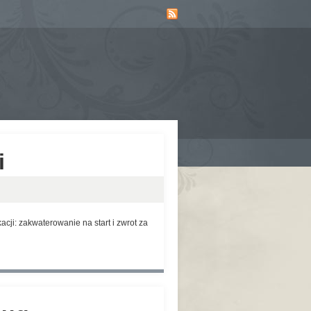
i
i: zakwaterowanie na start i zwrot za