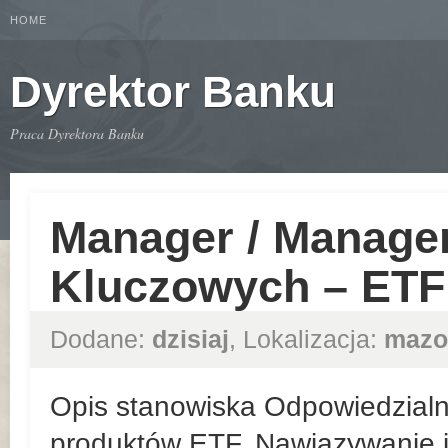
HOME
Dyrektor Banku
Praca Dyrektora Banku
Manager / Manager
Kluczowych – ETF
Dodane:
dzisiaj
, Lokalizacja:
mazo
Opis stanowiska Odpowiedzialn
produktów ETF. Nawiązywanie i 