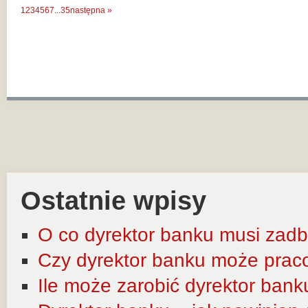
1
2
3
4
5
6
7
...
35
następna »
Ostatnie wpisy
O co dyrektor banku musi zadb
Czy dyrektor banku może prac
Ile może zarobić dyrektor bank