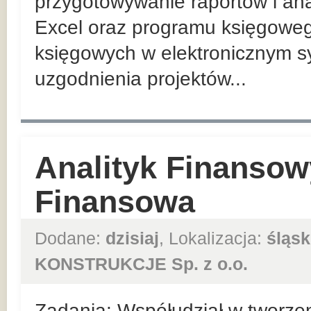
przygotowywanie raportów i ana
Excel oraz programu księgowe
księgowych w elektronicznym 
uzgodnienia projektów...
Analityk Finansowy
Finansowa
Dodane:
dzisiaj
, Lokalizacja:
śląsk
KONSTRUKCJE Sp. z o.o.
Zadania: Współudział w tworzen