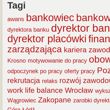
Tagi
bankowiec
banko
awans
dyrektor ba
dyrektora banku
dyrektor placówki
fina
zarządzająca
kariera zawo
obow
Krosno
motywowanie do pracy
Po
odpoczynek po pracy
oferty pracy
rekrutacja
rozwój zawod
relaks
work life balance
Wrocław
wyksz
Zakopane
Wągrowiec
zarobki dyrek
Góra
Łódź