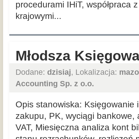
procedurami IHiT, współpraca 
krajowymi...
Młodsza Księgowa
Dodane:
dzisiaj
, Lokalizacja:
mazo
Accounting Sp. z o.o.
Opis stanowiska: Księgowanie i 
zakupu, PK, wyciągi bankowe, 
VAT, Miesięczna analiza kont b
stanu rozrachunków, rozliczeń