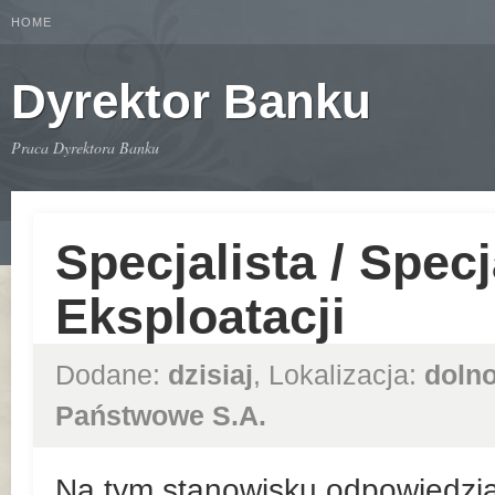
HOME
Dyrektor Banku
Praca Dyrektora Banku
Specjalista / Spec
Eksploatacji
Dodane:
dzisiaj
, Lokalizacja:
dolno
Państwowe S.A.
Na tym stanowisku odpowiedzial