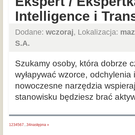
Ekspert / Ekspert
Intelligence i Tra
Dodane:
wczoraj
, Lokalizacja:
maz
S.A.
Szukamy osoby, która dobrze cz
wyłapywać wzorce, odchylenia i
nowoczesne narzędzia wspiera
stanowisku będziesz brać aktywn
1
2
3
4
5
6
7
...
34
następna »