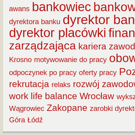
bankowiec
banko
awans
dyrektor ba
dyrektora banku
dyrektor placówki
fina
zarządzająca
kariera zawo
obow
Krosno
motywowanie do pracy
Po
odpoczynek po pracy
oferty pracy
rekrutacja
rozwój zawod
relaks
work life balance
Wrocław
wyksz
Zakopane
Wągrowiec
zarobki dyrek
Góra
Łódź