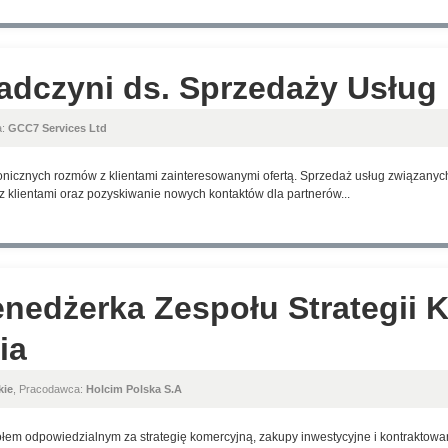
radczyni ds. Sprzedaży Usłu
a:
GCC7 Services Ltd
nicznych rozmów z klientami zainteresowanymi ofertą. Sprzedaż usług związanych 
 z klientami oraz pozyskiwanie nowych kontaktów dla partnerów...
nedżerka Zespołu Strategii K
ia
kie
, Pracodawca:
Holcim Polska S.A
em odpowiedzialnym za strategię komercyjną, zakupy inwestycyjne i kontraktowani