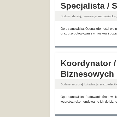
Specjalista / 
Dodane:
dzisiaj
, Lokalizacja:
mazowieckie
Opis stanowiska: Ocena zdolności płatn
oraz przygotowywanie wniosków i popra
Koordynator /
Biznesowych
Dodane:
wczoraj
, Lokalizacja:
mazowiecki
Opis stanowiska: Budowanie środowisk
wzorców, rekomendowanie ich do biznes