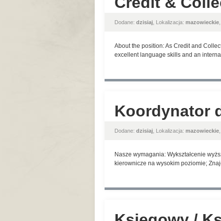
Credit & Colle
Dodane:
dzisiaj
, Lokalizacja:
mazowieckie
About the position: As Credit and Coll
excellent language skills and an interna
Koordynator d
Dodane:
dzisiaj
, Lokalizacja:
mazowieckie
Nasze wymagania: Wykształcenie wyższe;
kierownicze na wysokim poziomie; Znaj
Księgowy / K