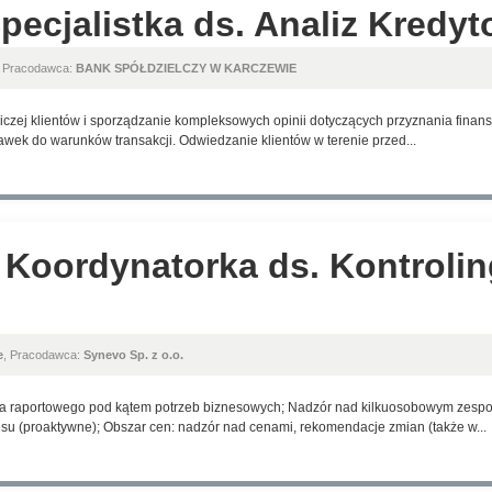
Specjalistka ds. Analiz Kredy
, Pracodawca:
BANK SPÓŁDZIELCZY W KARCZEWIE
iczej klientów i sporządzanie kompleksowych opinii dotyczących przyznania finans
wek do warunków transakcji. Odwiedzanie klientów w terenie przed...
 Koordynatorka ds. Kontroling
e
, Pracodawca:
Synevo Sp. z o.o.
a raportowego pod kątem potrzeb biznesowych; Nadzór nad kilkuosobowym zespo
u (proaktywne); Obszar cen: nadzór nad cenami, rekomendacje zmian (także w...