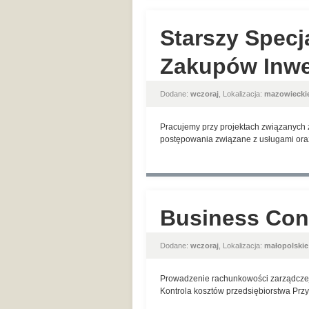
Starszy Specja
Zakupów Inwe
Dodane:
wczoraj
, Lokalizacja:
mazowiecki
Pracujemy przy projektach związanych 
postępowania związane z usługami oraz
Business Cont
Dodane:
wczoraj
, Lokalizacja:
małopolskie
Prowadzenie rachunkowości zarządczej A
Kontrola kosztów przedsiębiorstwa Prz