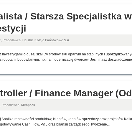
lista / Starsza Specjalistka 
stycji
e
, Pracodawca:
Polskie Koleje Państwowe S.A.
z inwestycjami o dużej skali, w środowisku opartym na stabilnych i uporządkowa
 robotami budowlanymi, np. na modernizację dworców. Jeśli masz doświadczenie.
roller / Finance Manager (O
, Pracodawca:
Mirapack
naliza rentowności produktów, klientów, kanałów sprzedaży oraz projektów Kalkul
ygotowywanie Cash Flow, P&L oraz bilansu zarządczego Tworzenie...