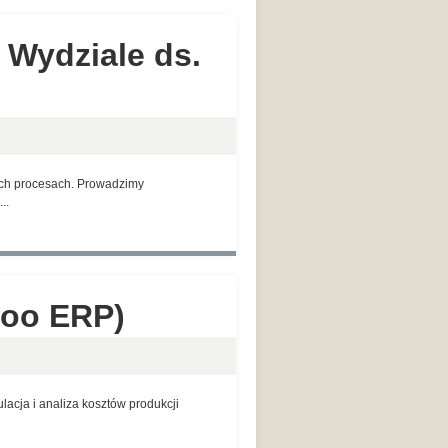
w Wydziale ds.
nych procesach. Prowadzimy
..
doo ERP)
acja i analiza kosztów produkcji