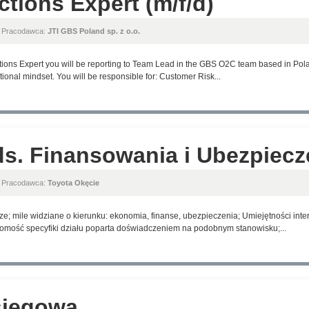
ctions Expert (m/f/d)
, Pracodawca:
JTI GBS Poland sp. z o.o.
ections Expert you will be reporting to Team Lead in the GBS O2C team based in Po
tional mindset. You will be responsible for: Customer Risk...
s. Finansowania i Ubezpiecz
, Pracodawca:
Toyota Okęcie
 mile widziane o kierunku: ekonomia, finanse, ubezpieczenia; Umiejętności inter
omość specyfiki działu poparta doświadczeniem na podobnym stanowisku;...
sięgowa