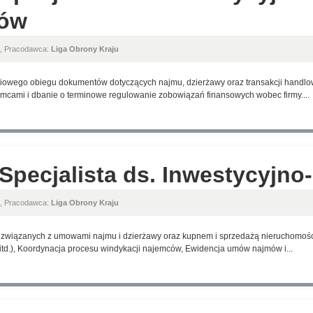
mów
, Pracodawca:
Liga Obrony Kraju
iowego obiegu dokumentów dotyczących najmu, dzierżawy oraz transakcji handlo
cami i dbanie o terminowe regulowanie zobowiązań finansowych wobec firmy....
/ Specjalista ds. Inwestycyjn
, Pracodawca:
Liga Obrony Kraju
związanych z umowami najmu i dzierżawy oraz kupnem i sprzedażą nieruchomośc
td.), Koordynacja procesu windykacji najemców, Ewidencja umów najmów i...