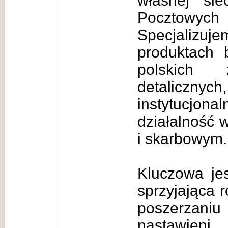
własnej si
Pocztowych 
Specjalizu
produktach
polskich 
detaliczn
instytucjon
działalność 
i skarbowym.
Kluczowa jes
sprzyjająca r
poszerza
nastawien