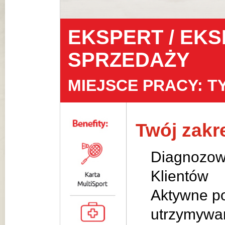
EKSPERT / EKS
SPRZEDAŻY
MIEJSCE PRACY: T
Twój zak
Diagnozowa
Klientów
Aktywne po
utrzymywan