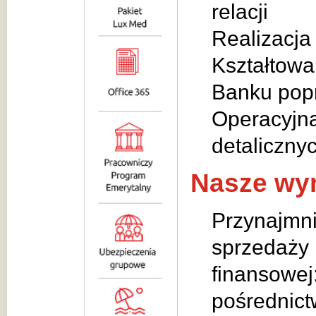
relacji
Realizacja
Kształtowa
Banku popr
Operacyjna
detalicznyc
Nasze wy
Przynajmni
sprzedaży 
finansowej
pośrednict