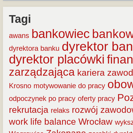
Tagi
bankowiec
banko
awans
dyrektor ba
dyrektora banku
dyrektor placówki
fina
zarządzająca
kariera zawo
obow
Krosno
motywowanie do pracy
Po
odpoczynek po pracy
oferty pracy
rekrutacja
rozwój zawod
relaks
work life balance
Wrocław
wyksz