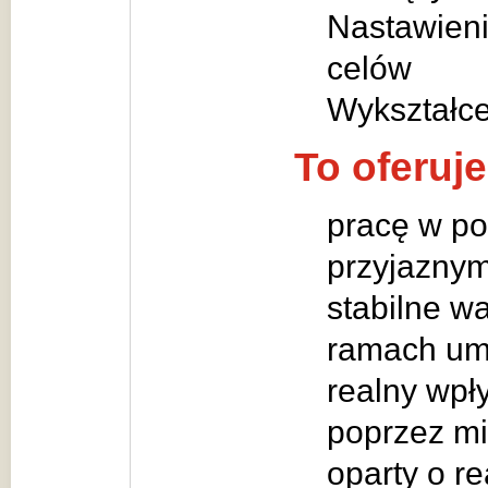
Nastawieni
celów
Wykształc
To oferuj
pracę w pol
przyjaznym
stabilne w
ramach um
realny wpły
poprzez m
oparty o re