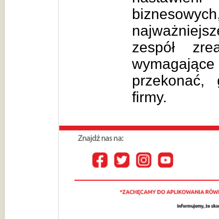
biznesowy
najważniej
zespół zrea
wymagające 
przekonać,
firmy.