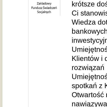
krótsze d
Ci stanowi
Wiedza dot
bankowych,
inwestycyj
Umiejętnoś
Klientów i
rozwiązań
Umiejętno
spotkań z 
Otwartość 
nawiązywa