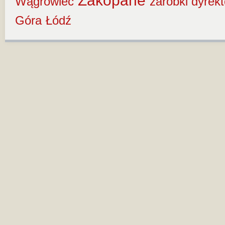
Zakopane
Wągrowiec
zarobki dyrek
Góra
Łódź