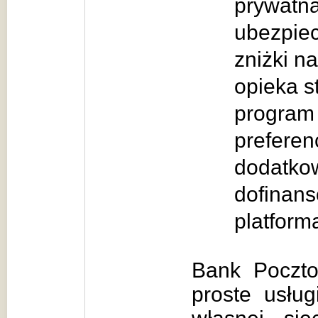
prywatn
ubezpiec
zniżki na
opieka s
program
preferen
dodatkow
dofinans
platform
Bank Poczto
proste usłu