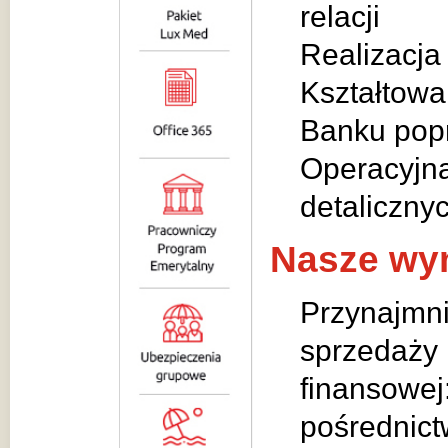
relacji
Realizacja
Kształtowa
Banku popr
Operacyjna
detalicznyc
Nasze wy
Przynajmni
sprzedaży 
finansowej
pośrednict