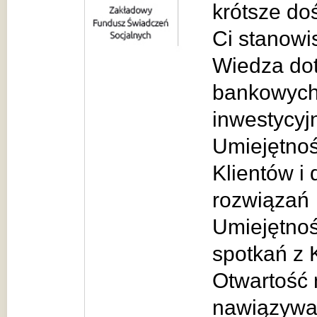
krótsze d
Ci stanowi
Wiedza dot
bankowych,
inwestycyj
Umiejętnoś
Klientów i
rozwiązań
Umiejętno
spotkań z 
Otwartość 
nawiązywa