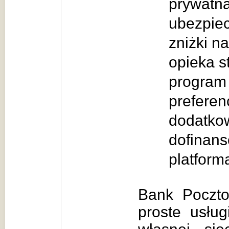
prywatn
ubezpiec
zniżki na
opieka s
program
preferen
dodatkow
dofinans
platform
Bank Poczto
proste usłu