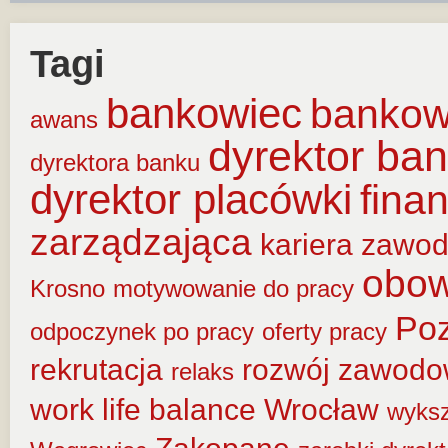
Tagi
bankowiec
banko
awans
dyrektor ba
dyrektora banku
dyrektor placówki
fina
zarządzająca
kariera zawo
obow
Krosno
motywowanie do pracy
Po
odpoczynek po pracy
oferty pracy
rekrutacja
rozwój zawod
relaks
work life balance
Wrocław
wyksz