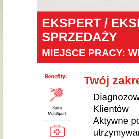
EKSPERT / EKS
SPRZEDAŻY
MIEJSCE PRACY: W
Twój zak
Diagnozowa
Klientów
Aktywne po
utrzymywan