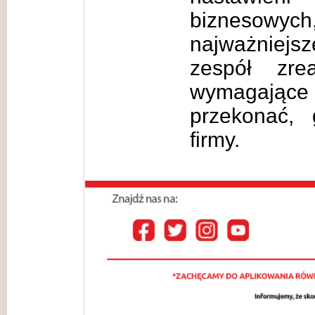
biznesowy
najważniej
zespół zrea
wymagające 
przekonać,
firmy.