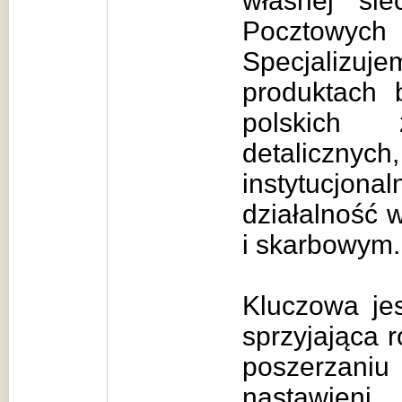
własnej si
Pocztowych 
Specjalizu
produktach
polskich 
detaliczn
instytucjon
działalność 
i skarbowym.
Kluczowa jes
sprzyjająca r
poszerza
nastawien