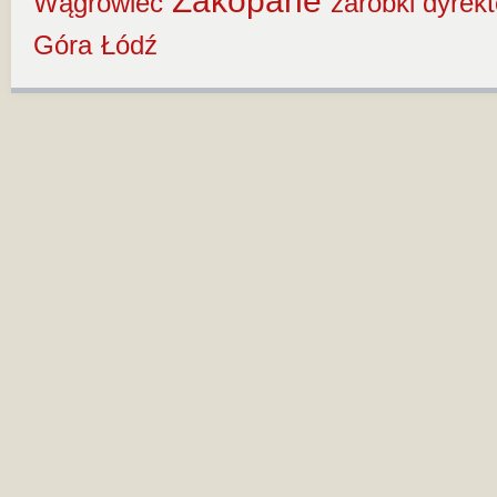
Zakopane
Wągrowiec
zarobki dyrek
Góra
Łódź