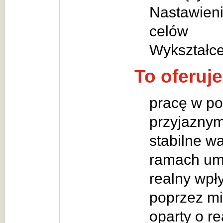
Nastawieni
celów
Wykształc
To oferuj
pracę w pol
przyjaznym
stabilne w
ramach um
realny wpły
poprzez m
oparty o re