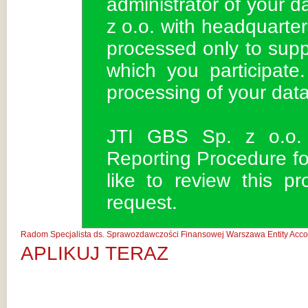
administrator of your d
z o.o. with headquarter
processed only to supp
which you participate
processing of your dat
JTI GBS Sp. z o.o. 
Reporting Procedure fo
like to review this pr
request.
Radom
Specjalista ds. Sprawozdawczości Finansowej Warszawa
Entity Acco
APLIKUJ TERAZ