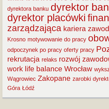
dyrektor ba
dyrektora banku
dyrektor placówki
fina
zarządzająca
kariera zawo
obow
Krosno
motywowanie do pracy
Po
odpoczynek po pracy
oferty pracy
rekrutacja
rozwój zawod
relaks
work life balance
Wrocław
wyksz
Zakopane
Wągrowiec
zarobki dyrek
Góra
Łódź