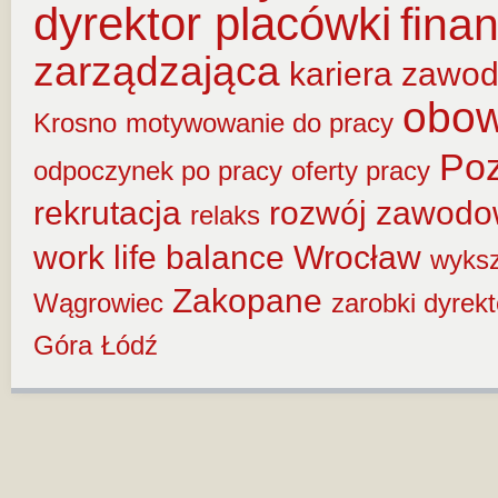
dyrektor placówki
fina
zarządzająca
kariera zawo
obow
Krosno
motywowanie do pracy
Po
odpoczynek po pracy
oferty pracy
rekrutacja
rozwój zawod
relaks
work life balance
Wrocław
wyksz
Zakopane
Wągrowiec
zarobki dyrek
Góra
Łódź