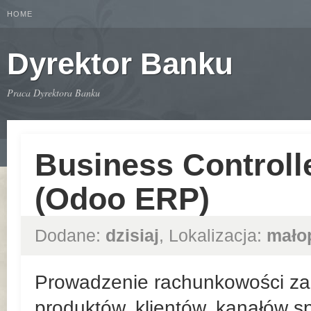
HOME
Dyrektor Banku
Praca Dyrektora Banku
Business Controll
(Odoo ERP)
Dodane:
dzisiaj
, Lokalizacja:
mało
Prowadzenie rachunkowości zar
produktów, klientów, kanałów sp