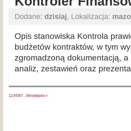
Kontroler Finanso
Dodane:
dzisiaj
, Lokalizacja:
mazo
Opis stanowiska Kontrola prawi
budżetów kontraktów, w tym wy
zgromadzoną dokumentacją, a 
analiz, zestawień oraz prezenta
1
2
3
4
5
6
7
...
36
następna »