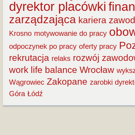
dyrektor placówki
fina
zarządzająca
kariera zawo
obow
Krosno
motywowanie do pracy
Po
odpoczynek po pracy
oferty pracy
rekrutacja
rozwój zawod
relaks
work life balance
Wrocław
wyksz
Zakopane
Wągrowiec
zarobki dyrek
Góra
Łódź