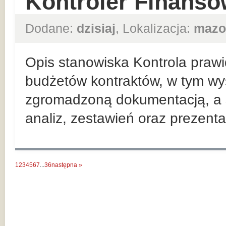
Kontroler Finanso
Dodane:
dzisiaj
, Lokalizacja:
mazo
Opis stanowiska Kontrola prawi
budżetów kontraktów, w tym wy
zgromadzoną dokumentacją, a 
analiz, zestawień oraz prezenta
1
2
3
4
5
6
7
...
36
następna »