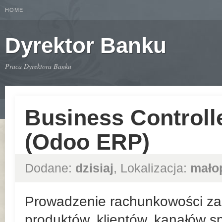
HOME
Dyrektor Banku
Praca Dyrektora Banku
Business Controll
(Odoo ERP)
Dodane:
dzisiaj
, Lokalizacja:
mało
Prowadzenie rachunkowości zar
produktów, klientów, kanałów sp