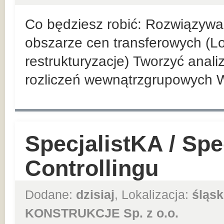
Co będziesz robić: Rozwiązyw
obszarze cen transferowych (Loc
restrukturyzacje) Tworzyć anal
rozliczeń wewnątrzgrupowych 
SpecjalistKA / Spec
Controllingu
Dodane:
dzisiaj
, Lokalizacja:
śląsk
KONSTRUKCJE Sp. z o.o.