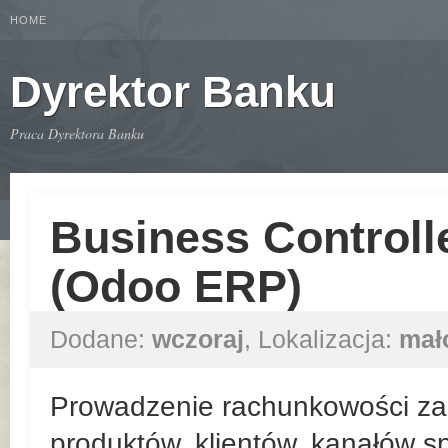
HOME
Dyrektor Banku
Praca Dyrektora Banku
Business Controll
(Odoo ERP)
Dodane:
wczoraj
, Lokalizacja:
mał
Prowadzenie rachunkowości zar
produktów, klientów, kanałów sp