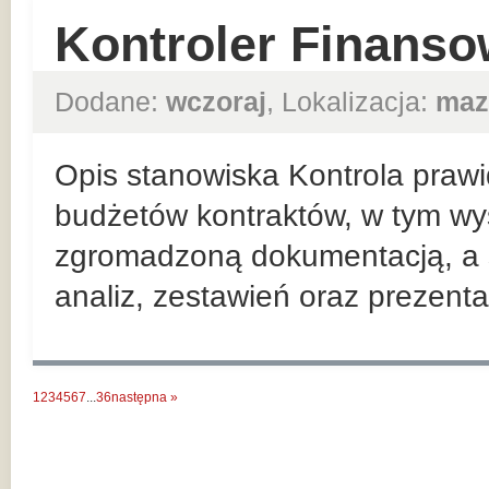
Kontroler Finanso
Dodane:
wczoraj
, Lokalizacja:
maz
Opis stanowiska Kontrola prawi
budżetów kontraktów, w tym wy
zgromadzoną dokumentacją, a 
analiz, zestawień oraz prezenta
1
2
3
4
5
6
7
...
36
następna »