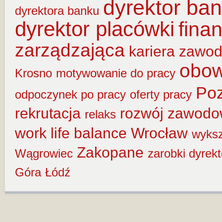
dyrektor ba
dyrektora banku
dyrektor placówki
fina
zarządzająca
kariera zawo
obow
Krosno
motywowanie do pracy
Po
odpoczynek po pracy
oferty pracy
rekrutacja
rozwój zawod
relaks
work life balance
Wrocław
wyksz
Zakopane
Wągrowiec
zarobki dyrek
Góra
Łódź