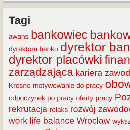
Tagi
bankowiec
banko
awans
dyrektor ba
dyrektora banku
dyrektor placówki
fina
zarządzająca
kariera zawo
obow
Krosno
motywowanie do pracy
Po
odpoczynek po pracy
oferty pracy
rekrutacja
rozwój zawod
relaks
work life balance
Wrocław
wyksz