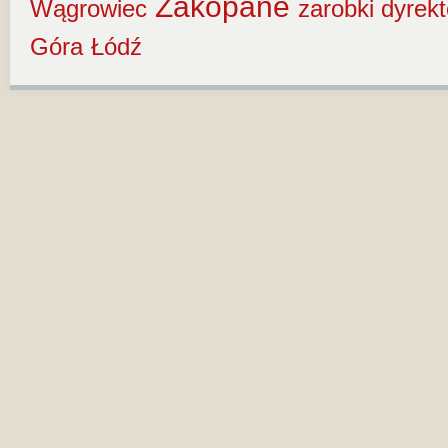
Zakopane
Wągrowiec
zarobki dyrek
Góra
Łódź