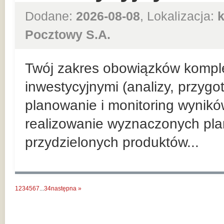
Dodane:
2026-08-08
, Lokalizacja:
Pocztowy S.A.
Twój zakres obowiązków kompl
inwestycyjnymi (analizy, przyg
planowanie i monitoring wynik
realizowanie wyznaczonych pla
przydzielonych produktów...
1
2
3
4
5
6
7
...
34
następna »