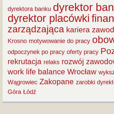
dyrektor ba
dyrektora banku
dyrektor placówki
fina
zarządzająca
kariera zawo
obow
Krosno
motywowanie do pracy
Po
odpoczynek po pracy
oferty pracy
rekrutacja
rozwój zawod
relaks
work life balance
Wrocław
wyksz
Zakopane
Wągrowiec
zarobki dyrek
Góra
Łódź