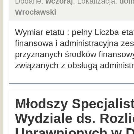
Dodane:
wczoraj
, Lokalizacja:
dol
Wrocławski
Wymiar etatu : pełny Liczba et
finansowa i administracyjna z
przyznanych środków finansowy
związanych z obsługą administr
Młodszy Specjalist
Wydziale ds. Rozl
Uprawnionych w D