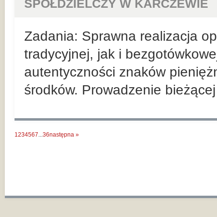
SPÓŁDZIELCZY W KARCZEWIE
Zadania: Sprawna realizacja ope
tradycyjnej, jak i bezgotówkowe
autentyczności znaków pienięż
środków. Prowadzenie bieżącej r
1
2
3
4
5
6
7
...
36
następna »