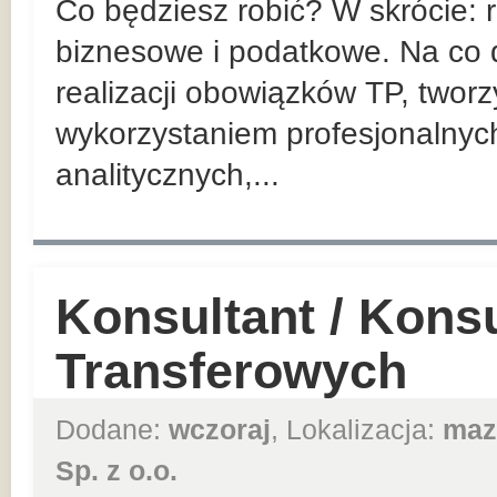
Co będziesz robić? W skrócie:
biznesowe i podatkowe. Na co d
realizacji obowiązków TP, twor
wykorzystaniem profesjonalnyc
analitycznych,...
Konsultant / Kons
Transferowych
Dodane:
wczoraj
, Lokalizacja:
maz
Sp. z o.o.