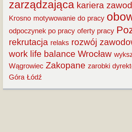
zarządzająca
kariera zawo
obow
Krosno
motywowanie do pracy
Po
odpoczynek po pracy
oferty pracy
rekrutacja
rozwój zawod
relaks
work life balance
Wrocław
wyksz
Zakopane
Wągrowiec
zarobki dyrek
Góra
Łódź