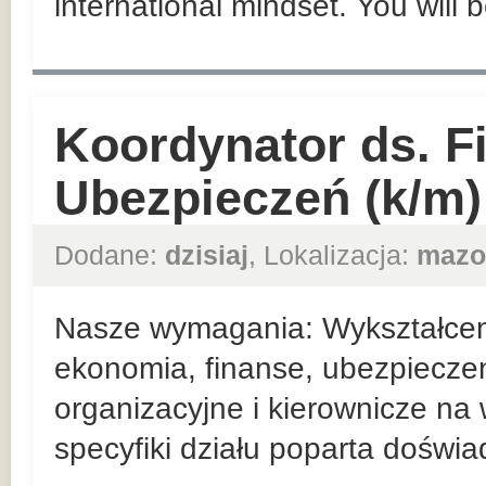
international mindset. You will 
Koordynator ds. F
Ubezpieczeń (k/m)
Dodane:
dzisiaj
, Lokalizacja:
mazo
Nasze wymagania: Wykształceni
ekonomia, finanse, ubezpieczen
organizacyjne i kierownicze n
specyfiki działu poparta doświ