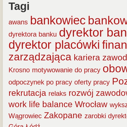
Tagi
bankowiec
banko
awans
dyrektor ba
dyrektora banku
dyrektor placówki
fina
zarządzająca
kariera zawo
obow
Krosno
motywowanie do pracy
Po
odpoczynek po pracy
oferty pracy
rekrutacja
rozwój zawod
relaks
work life balance
Wrocław
wyksz
Zakopane
Wągrowiec
zarobki dyrek
Góra
Łódź