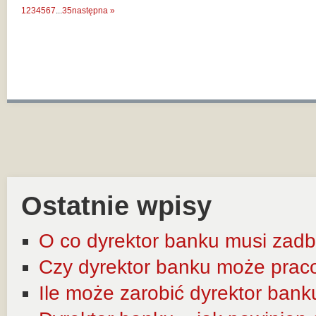
1
2
3
4
5
6
7
...
35
następna »
Ostatnie wpisy
O co dyrektor banku musi zadb
Czy dyrektor banku może prac
Ile może zarobić dyrektor bank