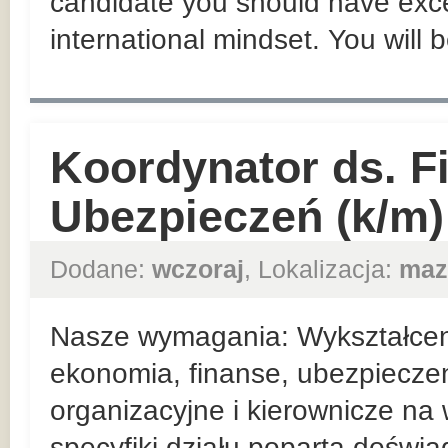
candidate you should have exce
international mindset. You will 
Koordynator ds. F
Ubezpieczeń (k/m)
Dodane:
wczoraj
, Lokalizacja:
maz
Nasze wymagania: Wykształceni
ekonomia, finanse, ubezpieczen
organizacyjne i kierownicze n
specyfiki działu poparta doświ