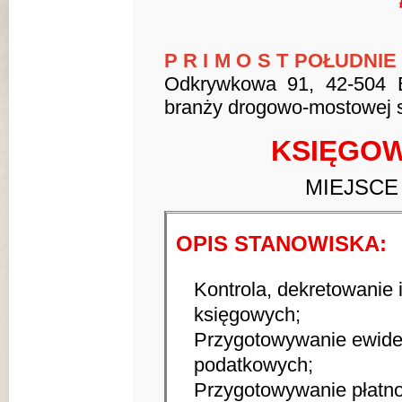
P R I M O S T POŁUDNIE S
Odkrywkowa 91, 42-504 Bę
branży drogowo-mostowej s
KSIĘGOW
MIEJSCE
OPIS STANOWISKA:
Kontrola, dekretowanie
księgowych;
Przygotowywanie ewiden
podatkowych;
Przygotowywanie płatno