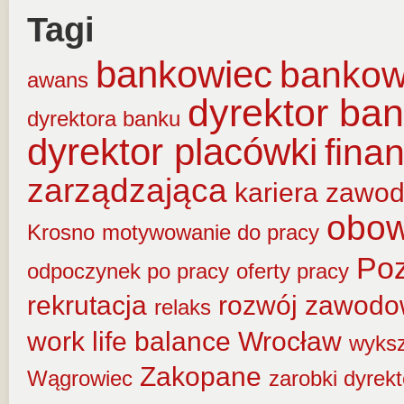
Tagi
bankowiec
banko
awans
dyrektor ba
dyrektora banku
dyrektor placówki
fina
zarządzająca
kariera zawo
obow
Krosno
motywowanie do pracy
Po
odpoczynek po pracy
oferty pracy
rekrutacja
rozwój zawod
relaks
work life balance
Wrocław
wyksz
Zakopane
Wągrowiec
zarobki dyrek