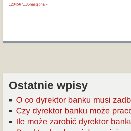
1
2
3
4
5
6
7
...
35
następna »
Ostatnie wpisy
O co dyrektor banku musi zadb
Czy dyrektor banku może prac
Ile może zarobić dyrektor bank