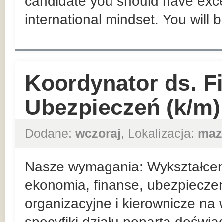
candidate you should have exce
international mindset. You will 
Koordynator ds. F
Ubezpieczeń (k/m)
Dodane:
wczoraj
, Lokalizacja:
maz
Nasze wymagania: Wykształceni
ekonomia, finanse, ubezpieczen
organizacyjne i kierownicze n
specyfiki działu poparta doświ