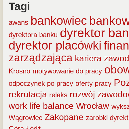
Tagi
bankowiec
banko
awans
dyrektor ba
dyrektora banku
dyrektor placówki
fina
zarządzająca
kariera zawo
obow
Krosno
motywowanie do pracy
Po
odpoczynek po pracy
oferty pracy
rekrutacja
rozwój zawod
relaks
work life balance
Wrocław
wyksz
Zakopane
Wągrowiec
zarobki dyrek
Góra
Łódź