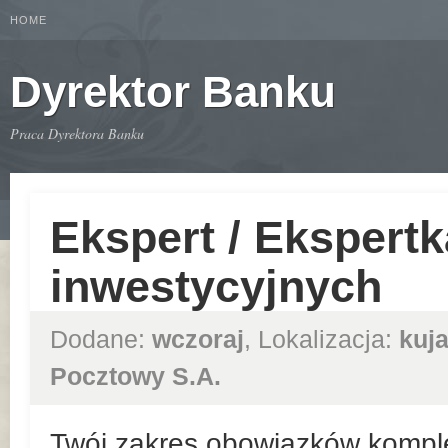
HOME
Dyrektor Banku
Praca Dyrektora Banku
Ekspert / Ekspert
inwestycyjnych
Dodane:
wczoraj
, Lokalizacja:
kuj
Pocztowy S.A.
Twój zakres obowiązków kompl