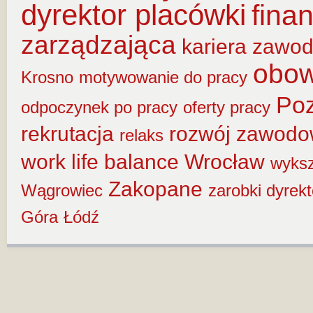
dyrektor placówki
fina
zarządzająca
kariera zawo
obow
Krosno
motywowanie do pracy
Po
odpoczynek po pracy
oferty pracy
rekrutacja
rozwój zawod
relaks
work life balance
Wrocław
wyksz
Zakopane
Wągrowiec
zarobki dyrek
Góra
Łódź