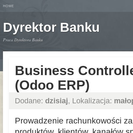
HOME
Dyrektor Banku
Praca Dyrektora Banku
Business Controll
(Odoo ERP)
Dodane:
dzisiaj
, Lokalizacja:
mało
Prowadzenie rachunkowości zar
produktów, klientów, kanałów sp