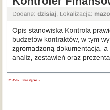
Kontroler Finanso
Dodane:
dzisiaj
, Lokalizacja:
mazo
Opis stanowiska Kontrola prawi
budżetów kontraktów, w tym wy
zgromadzoną dokumentacją, a 
analiz, zestawień oraz prezenta
1
2
3
4
5
6
7
...
36
następna »