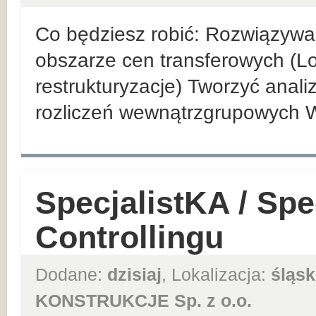
Co będziesz robić: Rozwiązyw
obszarze cen transferowych (Loc
restrukturyzacje) Tworzyć anal
rozliczeń wewnątrzgrupowych 
SpecjalistKA / Spec
Controllingu
Dodane:
dzisiaj
, Lokalizacja:
śląsk
KONSTRUKCJE Sp. z o.o.