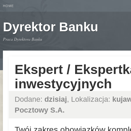
HOME
Dyrektor Banku
Praca Dyrektora Banku
Ekspert / Ekspert
inwestycyjnych
Dodane:
dzisiaj
, Lokalizacja:
kuja
Pocztowy S.A.
Twój zakres obowiązków kompl