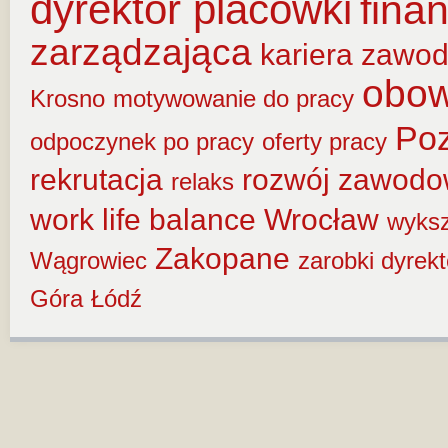
dyrektor placówki
fina
zarządzająca
kariera zawo
obow
Krosno
motywowanie do pracy
Po
odpoczynek po pracy
oferty pracy
rekrutacja
rozwój zawod
relaks
work life balance
Wrocław
wyksz
Zakopane
Wągrowiec
zarobki dyrek
Góra
Łódź