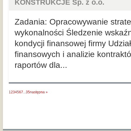
KONSTRUKCJE Sp. z o.o.
Zadania: Opracowywanie strateg
wykonalności Śledzenie wskaź
kondycji finansowej firmy Udzi
finansowych i analizie kontrak
raportów dla...
1
2
3
4
5
6
7
...
35
następna »