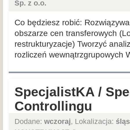
Sp. z o.o.
Co będziesz robić: Rozwiązyw
obszarze cen transferowych (Loc
restrukturyzacje) Tworzyć anal
rozliczeń wewnątrzgrupowych 
SpecjalistKA / Spec
Controllingu
Dodane:
wczoraj
, Lokalizacja:
śląs