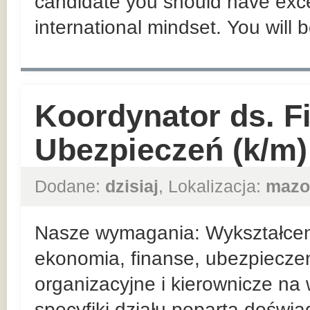
candidate you should have exce
international mindset. You will 
Koordynator ds. F
Ubezpieczeń (k/m)
Dodane:
dzisiaj
, Lokalizacja:
mazo
Nasze wymagania: Wykształceni
ekonomia, finanse, ubezpieczen
organizacyjne i kierownicze n
specyfiki działu poparta doświ