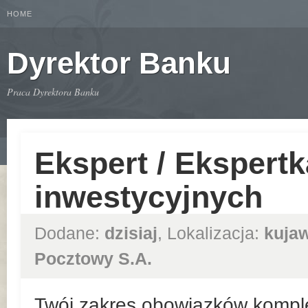
HOME
Dyrektor Banku
Praca Dyrektora Banku
Ekspert / Ekspert
inwestycyjnych
Dodane:
dzisiaj
, Lokalizacja:
kuja
Pocztowy S.A.
Twój zakres obowiązków kompl