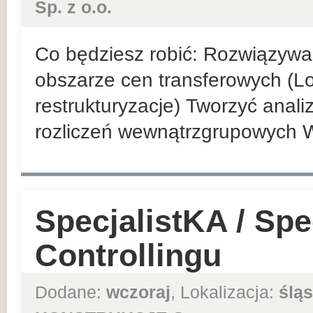
Sp. z o.o.
Co będziesz robić: Rozwiązyw
obszarze cen transferowych (Loc
restrukturyzacje) Tworzyć anal
rozliczeń wewnątrzgrupowych 
SpecjalistKA / Spec
Controllingu
Dodane:
wczoraj
, Lokalizacja:
śląs