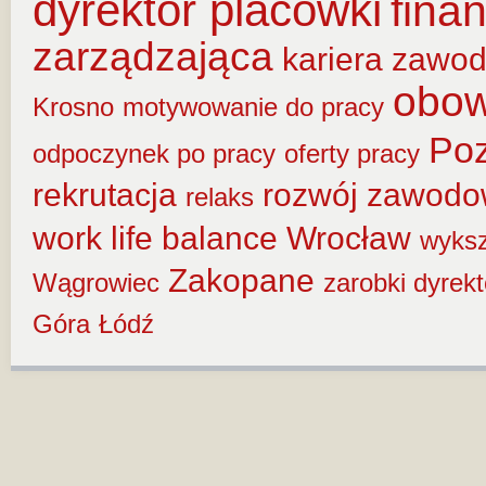
dyrektor placówki
fina
zarządzająca
kariera zawo
obow
Krosno
motywowanie do pracy
Po
odpoczynek po pracy
oferty pracy
rekrutacja
rozwój zawod
relaks
work life balance
Wrocław
wyksz
Zakopane
Wągrowiec
zarobki dyrek
Góra
Łódź