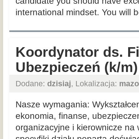
candidate you should have exce
international mindset. You will 
Koordynator ds. F
Ubezpieczeń (k/m)
Dodane:
dzisiaj
, Lokalizacja:
mazo
Nasze wymagania: Wykształceni
ekonomia, finanse, ubezpieczen
organizacyjne i kierownicze n
specyfiki działu poparta doświ