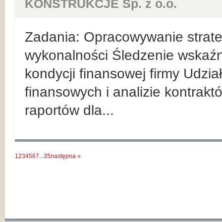
KONSTRUKCJE Sp. z o.o.
Zadania: Opracowywanie strateg
wykonalności Śledzenie wskaź
kondycji finansowej firmy Udzi
finansowych i analizie kontrak
raportów dla...
1
2
3
4
5
6
7
...
35
następna »