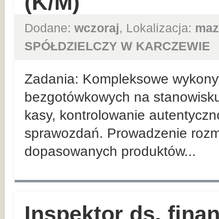
(K/M)
Dodane:
wczoraj
, Lokalizacja:
maz
SPÓŁDZIELCZY W KARCZEWIE
Zadania: Kompleksowe wykonyw
bezgotówkowych na stanowisk
kasy, kontrolowanie autentyczn
sprawozdań. Prowadzenie roz
dopasowanych produktów...
Inspektor ds. fin