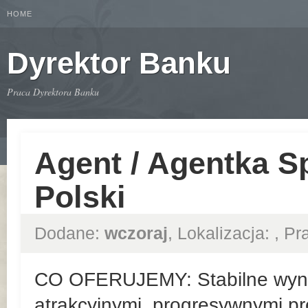
HOME
Dyrektor Banku
Praca Dyrektora Banku
Agent / Agentka S
Polski
Dodane:
wczoraj
, Lokalizacja:
, P
CO OFERUJEMY: Stabilne wyn
atrakcyjnymi, progresywnymi pr