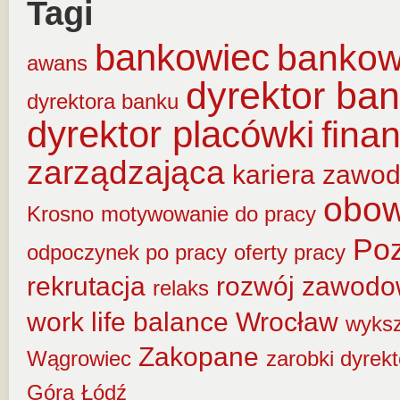
Tagi
bankowiec
banko
awans
dyrektor ba
dyrektora banku
dyrektor placówki
fina
zarządzająca
kariera zawo
obow
Krosno
motywowanie do pracy
Po
odpoczynek po pracy
oferty pracy
rekrutacja
rozwój zawod
relaks
work life balance
Wrocław
wyksz
Zakopane
Wągrowiec
zarobki dyrek
Góra
Łódź