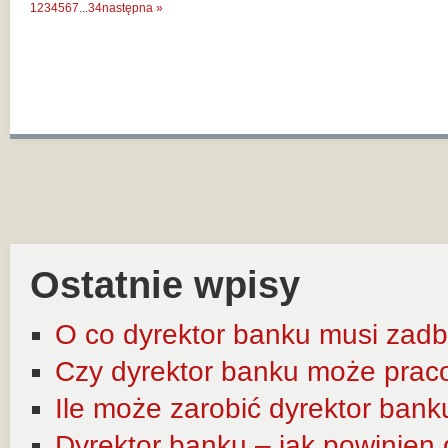
1
2
3
4
5
6
7
...
34
następna »
Ostatnie wpisy
O co dyrektor banku musi zadb
Czy dyrektor banku może prac
Ile może zarobić dyrektor bank
Dyrektor banku – jak powinien