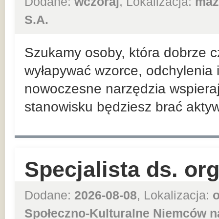
Dodane:
wczoraj
, Lokalizacja:
maz
S.A.
Szukamy osoby, która dobrze cz
wyłapywać wzorce, odchylenia i
nowoczesne narzędzia wspiera
stanowisku będziesz brać aktywn
Specjalista ds. or
Dodane:
2026-08-08
, Lokalizacja:
o
Społeczno-Kulturalne Niemców n