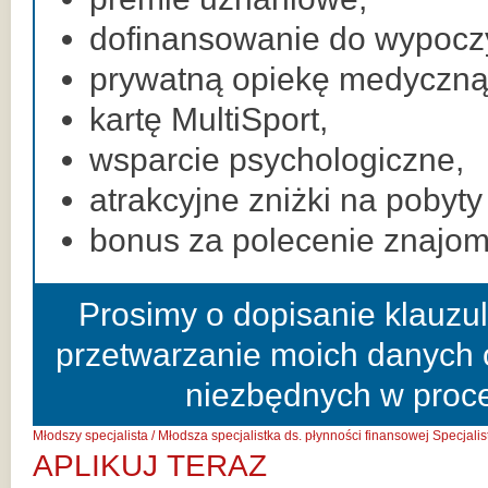
dofinansowanie do wypocz
prywatną opiekę medyczną
kartę MultiSport,
wsparcie psychologiczne,
atrakcyjne zniżki na pobyty
bonus za polecenie znajo
Prosimy o dopisanie klauzu
przetwarzanie moich danych 
niezbędnych w proces
Młodszy specjalista / Młodsza specjalistka ds. płynności finansowej
Specjali
APLIKUJ TERAZ