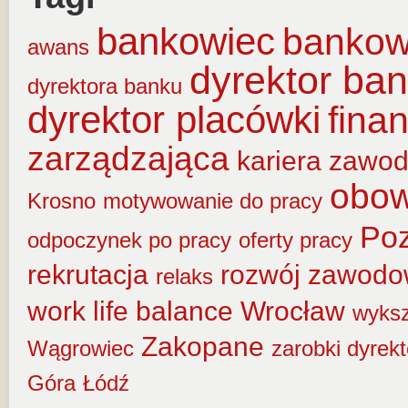
bankowiec
banko
awans
dyrektor ba
dyrektora banku
dyrektor placówki
fina
zarządzająca
kariera zawo
obow
Krosno
motywowanie do pracy
Po
odpoczynek po pracy
oferty pracy
rekrutacja
rozwój zawod
relaks
work life balance
Wrocław
wyksz
Zakopane
Wągrowiec
zarobki dyrek
Góra
Łódź