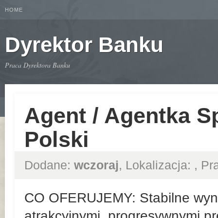
HOME
Dyrektor Banku
Praca Dyrektora Banku
Agent / Agentka S
Polski
Dodane:
wczoraj
, Lokalizacja:
, P
CO OFERUJEMY: Stabilne wyn
atrakcyjnymi, progresywnymi pr