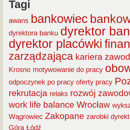
Tagi
bankowiec
banko
awans
dyrektor ba
dyrektora banku
dyrektor placówki
fina
zarządzająca
kariera zawo
obow
Krosno
motywowanie do pracy
Po
odpoczynek po pracy
oferty pracy
rekrutacja
rozwój zawod
relaks
work life balance
Wrocław
wyksz
Zakopane
Wągrowiec
zarobki dyrek
Góra
Łódź