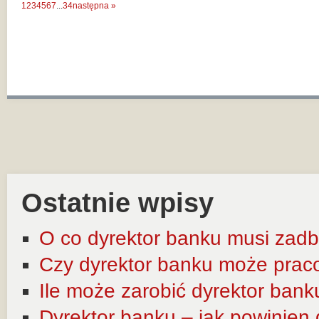
1
2
3
4
5
6
7
...
34
następna »
Ostatnie wpisy
O co dyrektor banku musi zadb
Czy dyrektor banku może prac
Ile może zarobić dyrektor bank
Dyrektor banku – jak powinien