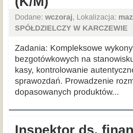
(K/M)
Dodane:
wczoraj
, Lokalizacja:
maz
SPÓŁDZIELCZY W KARCZEWIE
Zadania: Kompleksowe wykonyw
bezgotówkowych na stanowisk
kasy, kontrolowanie autentyczn
sprawozdań. Prowadzenie roz
dopasowanych produktów...
Inspektor ds. fin