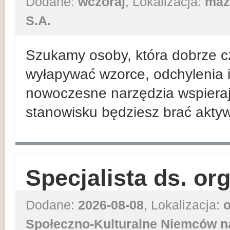
Dodane:
wczoraj
, Lokalizacja:
maz
S.A.
Szukamy osoby, która dobrze cz
wyłapywać wzorce, odchylenia i
nowoczesne narzędzia wspiera
stanowisku będziesz brać aktywn
Specjalista ds. or
Dodane:
2026-08-08
, Lokalizacja:
o
Społeczno-Kulturalne Niemców n