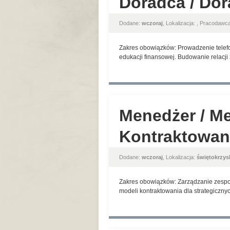
Doradca / Do
Dodane:
wczoraj
, Lokalizacja:
, Pracodawc
Zakres obowiązków: Prowadzenie telefo
edukacji finansowej. Budowanie relacji
Menedżer / Me
Kontraktowan
Dodane:
wczoraj
, Lokalizacja:
świętokrzys
Zakres obowiązków: Zarządzanie zespoł
modeli kontraktowania dla strategicznyc