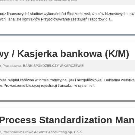
gnoz finansowych i studiów wykonalności Śledzenie wskaźników biznesowych oraz 
h i analizie kontraktów Przygotowywanie zestawień i raportów dla...
y / Kasjerka bankowa (K/M)
e
, Pracodawca:
BANK SPÓŁDZIELCZY W KARCZEWIE
płat i wypłat zarówno w formie tradycyjnej, jak i bezgotówkowej. Dokładna weryfi
 Prowadzenie bieżącej rejestracji transakcji w systemie...
Process Standardization Ma
e
, Pracodawca:
Crowe Advartis Accounting Sp. z o.o.