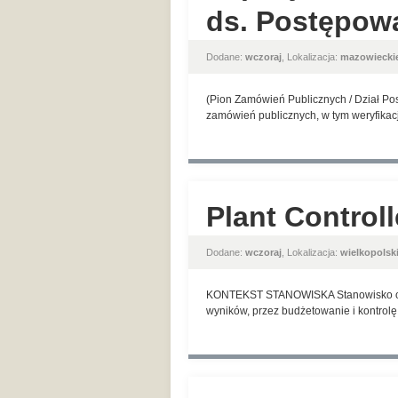
ds. Postępowa
Dodane:
wczoraj
, Lokalizacja:
mazowiecki
(Pion Zamówień Publicznych / Dział P
zamówień publicznych, w tym weryfikac
Plant Controll
Dodane:
wczoraj
, Lokalizacja:
wielkopolsk
KONTEKST STANOWISKA Stanowisko odpow
wyników, przez budżetowanie i kontrolę