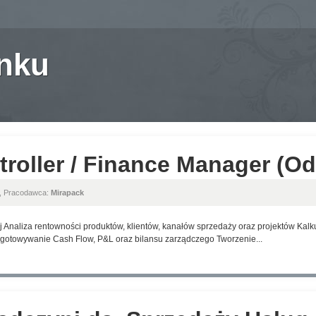
anku
roller / Finance Manager (O
, Pracodawca:
Mirapack
naliza rentowności produktów, klientów, kanałów sprzedaży oraz projektów Kalkul
ygotowywanie Cash Flow, P&L oraz bilansu zarządczego Tworzenie...