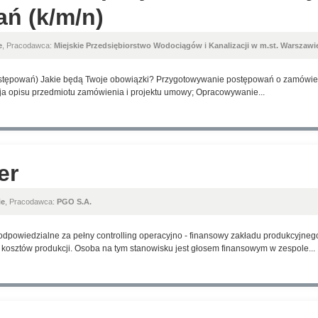
ń (k/m/n)
e
, Pracodawca:
Miejskie Przedsiębiorstwo Wodociągów i Kanalizacji w m.st. Warszawie
ostępowań) Jakie będą Twoje obowiązki? Przygotowywanie postępowań o zamówie
ja opisu przedmiotu zamówienia i projektu umowy; Opracowywanie...
er
ie
, Pracodawca:
PGO S.A.
iedzialne za pełny controlling operacyjno - finansowy zakładu produkcyjnego
 kosztów produkcji. Osoba na tym stanowisku jest głosem finansowym w zespole...