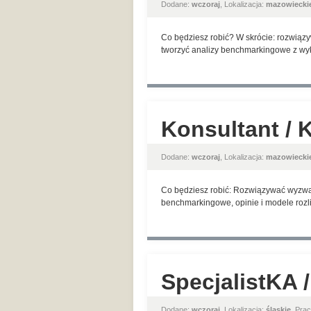
Dodane:
wczoraj
, Lokalizacja:
mazowiecki
Co będziesz robić? W skrócie: rozwiąz
tworzyć analizy benchmarkingowe z wyko
Konsultant / 
Dodane:
wczoraj
, Lokalizacja:
mazowiecki
Co będziesz robić: Rozwiązywać wyzwani
benchmarkingowe, opinie i modele roz
SpecjalistKA /
Dodane:
wczoraj
, Lokalizacja:
śląskie
, Pra