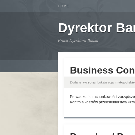
HOME
Dyrektor B
Praca Dyrektora Banku
Business Cont
Dodane:
wczoraj
, Lokalizacja:
małopolskie
Prowadzenie rachunkowości zarządczej A
Kontrola kosztów przedsiębiorstwa Prz