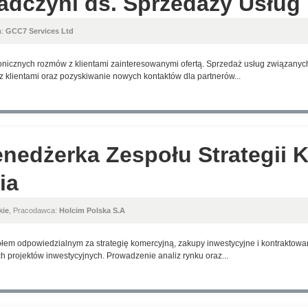
radczyni ds. Sprzedaży Usłu
a:
GCC7 Services Ltd
nicznych rozmów z klientami zainteresowanymi ofertą. Sprzedaż usług związanych 
 z klientami oraz pozyskiwanie nowych kontaktów dla partnerów...
nedżerka Zespołu Strategii K
ia
kie
, Pracodawca:
Holcim Polska S.A
em odpowiedzialnym za strategię komercyjną, zakupy inwestycyjne i kontraktowani
h projektów inwestycyjnych. Prowadzenie analiz rynku oraz...