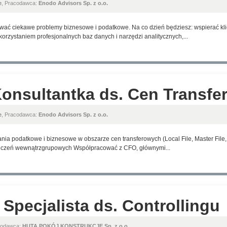
e
, Pracodawca:
Enodo Advisors Sp. z o.o.
ywać ciekawe problemy biznesowe i podatkowe. Na co dzień będziesz: wspierać kli
rzystaniem profesjonalnych baz danych i narzędzi analitycznych,...
Konsultantka ds. Cen Transf
e
, Pracodawca:
Enodo Advisors Sp. z o.o.
a podatkowe i biznesowe w obszarze cen transferowych (Local File, Master File, 
liczeń wewnątrzgrupowych Współpracować z CFO, głównymi...
 Specjalista ds. Controllingu
codawca:
HUTA POKÓJ KONSTRUKCJE Sp. z o.o.