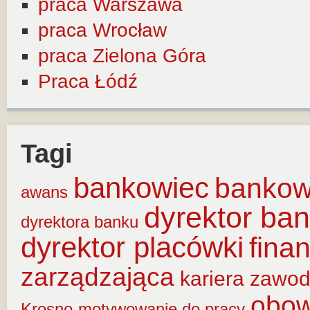
praca Warszawa
praca Wrocław
praca Zielona Góra
Praca Łódź
Tagi
bankowiec
banko
awans
dyrektor ba
dyrektora banku
dyrektor placówki
fina
zarządzająca
kariera zawo
obow
Krosno
motywowanie do pracy