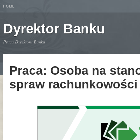
HOME
Dyrektor Banku
Praca Dyrektora Banku
Praca: Osoba na stano
spraw rachunkowości