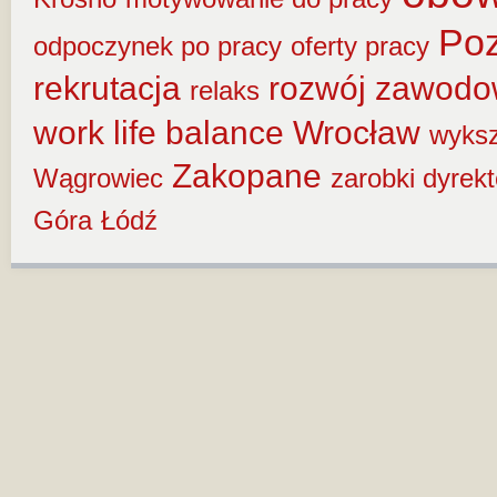
Po
odpoczynek po pracy
oferty pracy
rekrutacja
rozwój zawod
relaks
work life balance
Wrocław
wyksz
Zakopane
Wągrowiec
zarobki dyrek
Góra
Łódź