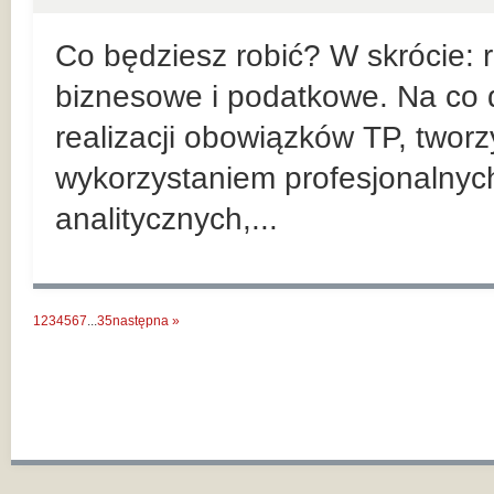
Co będziesz robić? W skrócie:
biznesowe i podatkowe. Na co d
realizacji obowiązków TP, twor
wykorzystaniem profesjonalnyc
analitycznych,...
1
2
3
4
5
6
7
...
35
następna »