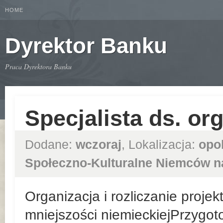
HOME
Dyrektor Banku
Praca Dyrektora Banku
Specjalista ds. or
Dodane:
wczoraj
, Lokalizacja:
opo
Społeczno-Kulturalne Niemców n
Organizacja i rozliczanie proje
mniejszości niemieckiejPrzygo