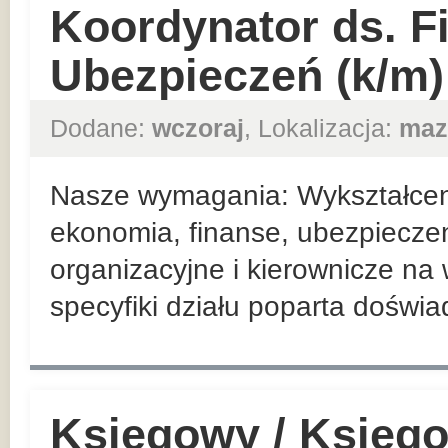
Koordynator ds. F
Ubezpieczeń (k/m)
Dodane:
wczoraj
, Lokalizacja:
maz
Nasze wymagania: Wykształceni
ekonomia, finanse, ubezpieczen
organizacyjne i kierownicze n
specyfiki działu poparta doświ
Księgowy / Księg