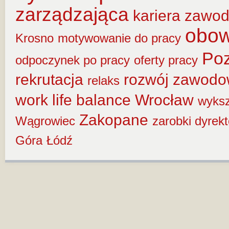
zarządzająca
kariera zawo
obow
Krosno
motywowanie do pracy
Po
odpoczynek po pracy
oferty pracy
rekrutacja
rozwój zawod
relaks
work life balance
Wrocław
wyksz
Zakopane
Wągrowiec
zarobki dyrek
Góra
Łódź