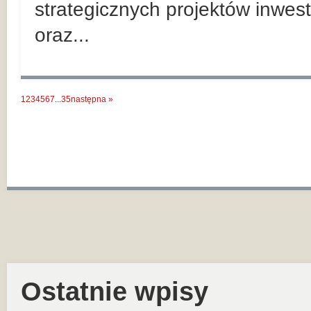
strategicznych projektów inwes
oraz...
1
2
3
4
5
6
7
...
35
następna »
Ostatnie wpisy