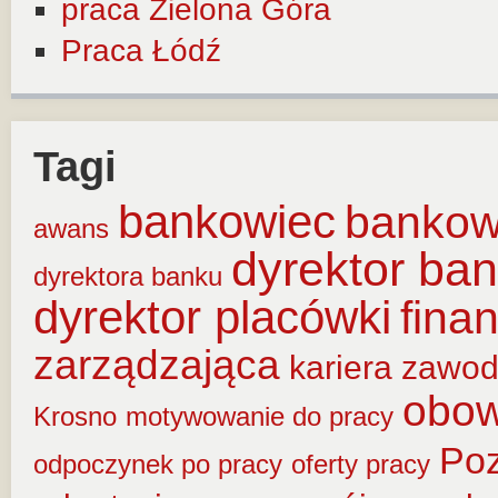
praca Zielona Góra
Praca Łódź
Tagi
bankowiec
banko
awans
dyrektor ba
dyrektora banku
dyrektor placówki
fina
zarządzająca
kariera zawo
obow
Krosno
motywowanie do pracy
Po
odpoczynek po pracy
oferty pracy