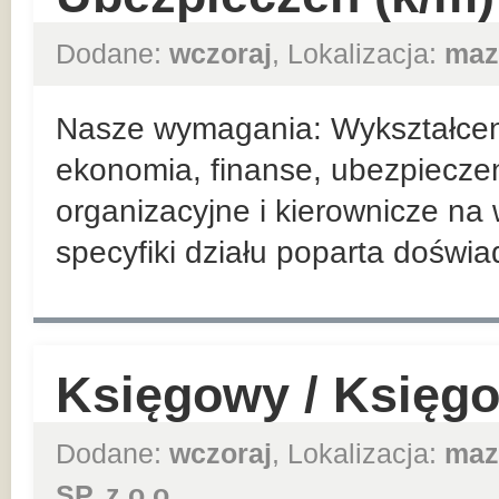
Dodane:
wczoraj
, Lokalizacja:
maz
Nasze wymagania: Wykształceni
ekonomia, finanse, ubezpieczen
organizacyjne i kierownicze n
specyfiki działu poparta doświ
Księgowy / Księg
Dodane:
wczoraj
, Lokalizacja:
maz
SP. z o.o.