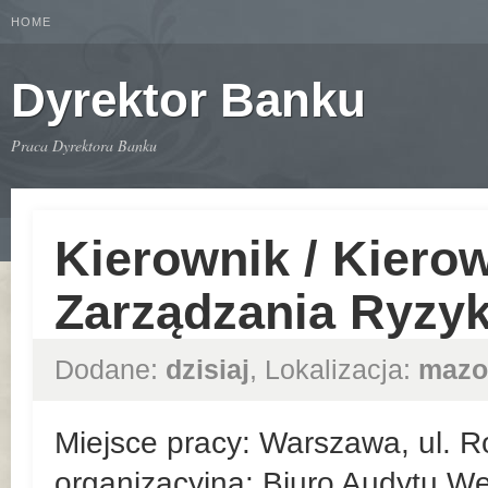
HOME
Dyrektor Banku
Praca Dyrektora Banku
Kierownik / Kiero
Zarządzania Ryzy
Dodane:
dzisiaj
, Lokalizacja:
mazo
Miejsce pracy: Warszawa, ul. R
organizacyjna: Biuro Audytu We