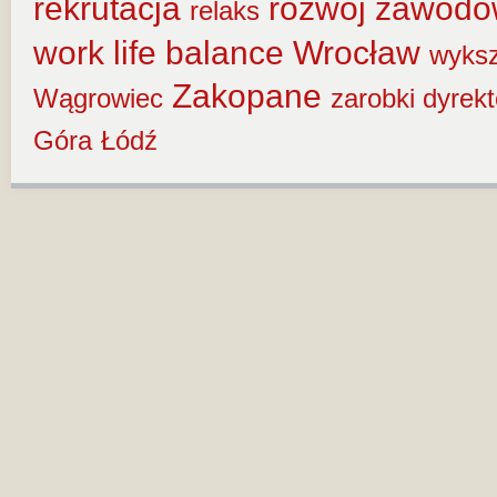
rekrutacja
rozwój zawod
relaks
work life balance
Wrocław
wyksz
Zakopane
Wągrowiec
zarobki dyrek
Góra
Łódź