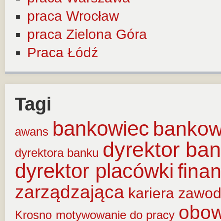
praca Wrocław
praca Zielona Góra
Praca Łódź
Tagi
bankowiec
banko
awans
dyrektor ba
dyrektora banku
dyrektor placówki
fina
zarządzająca
kariera zawo
obow
Krosno
motywowanie do pracy