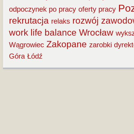
Po
odpoczynek po pracy
oferty pracy
rekrutacja
rozwój zawod
relaks
work life balance
Wrocław
wyksz
Zakopane
Wągrowiec
zarobki dyrek
Góra
Łódź