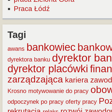
Praca Łódź
Tagi
bankowiec
banko
awans
dyrektor ba
dyrektora banku
dyrektor placówki
fina
zarządzająca
kariera zawo
obow
Krosno
motywowanie do pracy
Po
odpoczynek po pracy
oferty pracy
rekrutacja
rozwój zawod
relaks