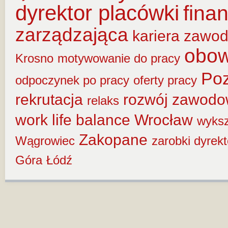
dyrektor placówki
fina
zarządzająca
kariera zawo
obow
Krosno
motywowanie do pracy
Po
odpoczynek po pracy
oferty pracy
rekrutacja
rozwój zawod
relaks
work life balance
Wrocław
wyksz
Zakopane
Wągrowiec
zarobki dyrek
Góra
Łódź