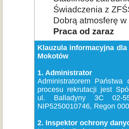
Świadczenia z ZFŚ
Dobrą atmosferę w
Praca od zaraz
Klauzula informacyjna dl
Mokotów
1. Administrator
Administratorem Państwa
procesu rekrutacji jest Sp
ul. Balladyny 3C 02-5
NIP5250010746, Regon 00
2. Inspektor ochrony dany