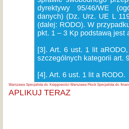
dyrektywy 95/46/WE (og
danych) (Dz. Urz. UE L 119
(dalej: RODO). W przypadku
pkt. 1 – 3 Kp podstawą jest a
[3]. Art. 6 ust. 1 lit aRO
szczególnych kategorii art. 9
[4]. Art. 6 ust. 1 lit a RODO.
Warszawa
Specjalista ds. Księgowości Warszawa
Płock
Specjalista ds. fin
APLIKUJ TERAZ