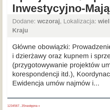
Inwestycyjno-Maj
Dodane:
wczoraj
, Lokalizacja:
wie
Kraju
Główne obowiązki: Prowadzeni
i dzierżawy oraz kupnem i spr
(przygotowywanie projektów u
korespondencji itd.), Koordyna
Ewidencja umów najmów i...
1
2
3
4
5
6
7
...
35
następna »