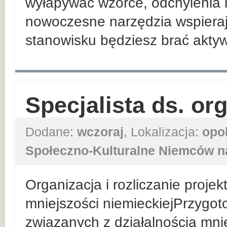
wyłapywać wzorce, odchylenia i
nowoczesne narzędzia wspiera
stanowisku będziesz brać aktywn
Specjalista ds. or
Dodane:
wczoraj
, Lokalizacja:
opo
Społeczno-Kulturalne Niemców n
Organizacja i rozliczanie proje
mniejszości niemieckiejPrzygo
związanych z działalnością mni