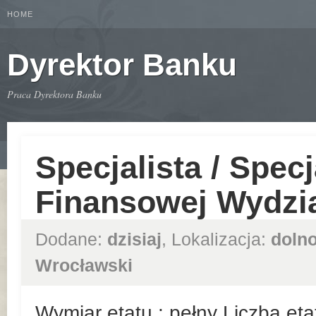
HOME
Dyrektor Banku
Praca Dyrektora Banku
Specjalista / Specj
Finansowej Wydzia
Dodane:
dzisiaj
, Lokalizacja:
dolno
Wrocławski
Wymiar etatu : pełny Liczba et