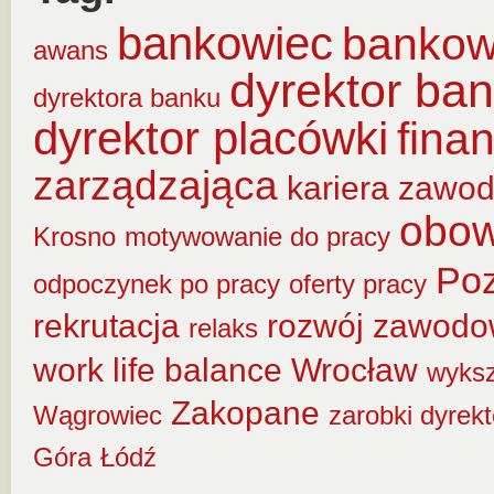
bankowiec
banko
awans
dyrektor ba
dyrektora banku
dyrektor placówki
fina
zarządzająca
kariera zawo
obow
Krosno
motywowanie do pracy
Po
odpoczynek po pracy
oferty pracy
rekrutacja
rozwój zawod
relaks
work life balance
Wrocław
wyksz
Zakopane
Wągrowiec
zarobki dyrek
Góra
Łódź