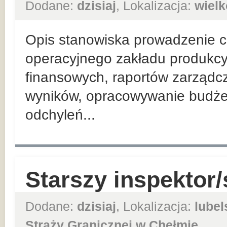
Dodane:
dzisiaj
, Lokalizacja:
wielk
Opis stanowiska prowadzenie co
operacyjnego zakładu produkcy
finansowych, raportów zarządc
wyników, opracowywanie budżet
odchyleń...
Starszy inspektor/
Dodane:
dzisiaj
, Lokalizacja:
lubel
Straży Granicznej w Chełmie