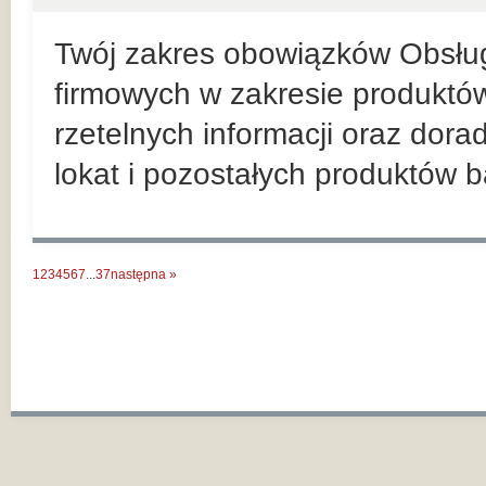
Twój zakres obowiązków Obsług
firmowych w zakresie produktów
rzetelnych informacji oraz dor
lokat i pozostałych produktów 
1
2
3
4
5
6
7
...
37
następna »