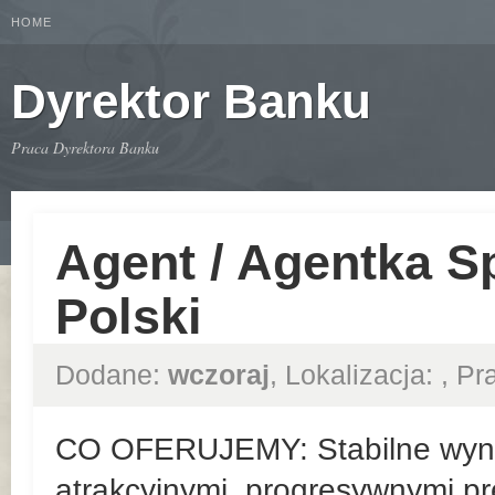
HOME
Dyrektor Banku
Praca Dyrektora Banku
Agent / Agentka S
Polski
Dodane:
wczoraj
, Lokalizacja:
, P
CO OFERUJEMY: Stabilne wyn
atrakcyjnymi, progresywnymi pr