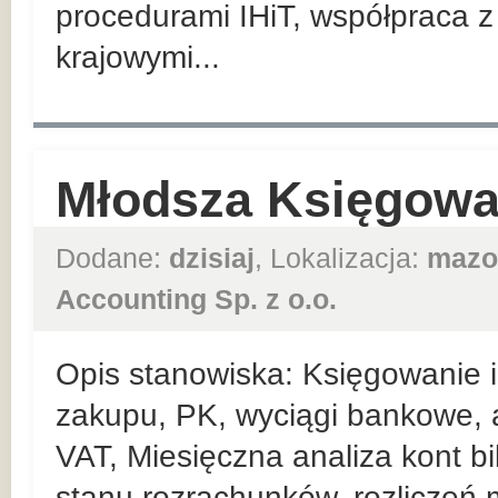
procedurami IHiT, współpraca 
krajowymi...
Młodsza Księgowa
Dodane:
dzisiaj
, Lokalizacja:
mazo
Accounting Sp. z o.o.
Opis stanowiska: Księgowanie i 
zakupu, PK, wyciągi bankowe, 
VAT, Miesięczna analiza kont b
stanu rozrachunków, rozliczeń