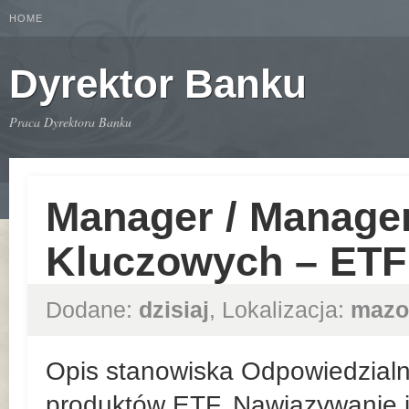
HOME
Dyrektor Banku
Praca Dyrektora Banku
Manager / Manager
Kluczowych – ETF
Dodane:
dzisiaj
, Lokalizacja:
mazo
Opis stanowiska Odpowiedzialn
produktów ETF. Nawiązywanie i 