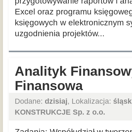
przygotowywanie raportów i ana
Excel oraz programu księgowe
księgowych w elektronicznym 
uzgodnienia projektów...
Analityk Finansowy
Finansowa
Dodane:
dzisiaj
, Lokalizacja:
śląsk
KONSTRUKCJE Sp. z o.o.
Zadania: Współudział w tworzen