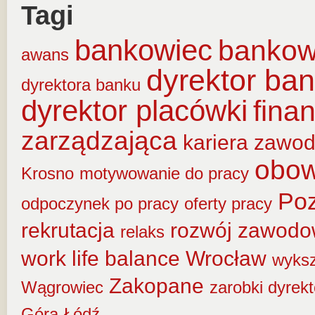
Tagi
bankowiec
banko
awans
dyrektor ba
dyrektora banku
dyrektor placówki
fina
zarządzająca
kariera zawo
obow
Krosno
motywowanie do pracy
Po
odpoczynek po pracy
oferty pracy
rekrutacja
rozwój zawod
relaks
work life balance
Wrocław
wyksz
Zakopane
Wągrowiec
zarobki dyrek
Góra
Łódź