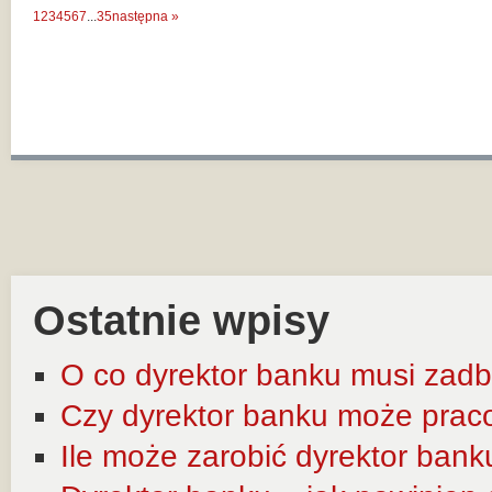
1
2
3
4
5
6
7
...
35
następna »
Ostatnie wpisy
O co dyrektor banku musi zadb
Czy dyrektor banku może prac
Ile może zarobić dyrektor bank