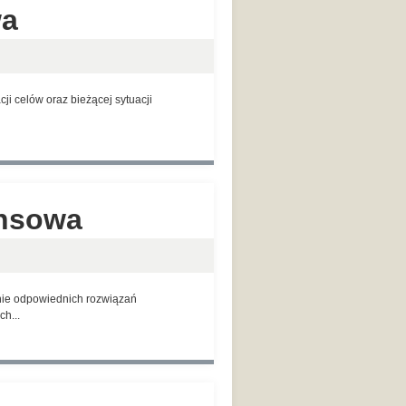
wa
i celów oraz bieżącej sytuacji
ansowa
anie odpowiednich rozwiązań
h...