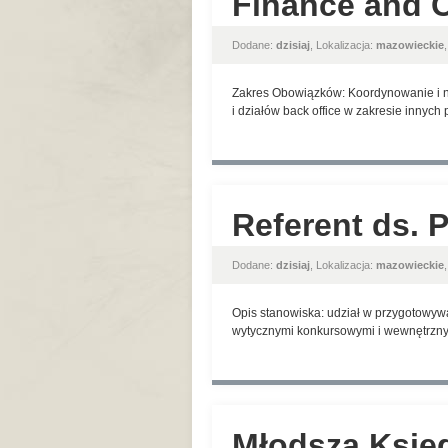
Finance and O
Dodane:
dzisiaj
, Lokalizacja:
mazowieckie
Zakres Obowiązków: Koordynowanie i n
i działów back office w zakresie innyc
Referent ds. 
Dodane:
dzisiaj
, Lokalizacja:
mazowieckie
Opis stanowiska: udział w przygotowyw
wytycznymi konkursowymi i wewnętrznym
Młodsza Księ