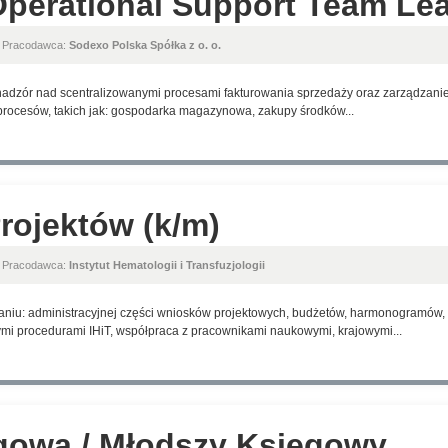
perational Support Team Lea
, Pracodawca:
Sodexo Polska Spółka z o. o.
adzór nad scentralizowanymi procesami fakturowania sprzedaży oraz zarządzanie
h procesów, takich jak: gospodarka magazynowa, zakupy środków...
Projektów (k/m)
, Pracodawca:
Instytut Hematologii i Transfuzjologii
aniu: administracyjnej części wniosków projektowych, budżetów, harmonogramów,
i procedurami IHiT, współpraca z pracownikami naukowymi, krajowymi...
gowa / Młodszy Księgowy