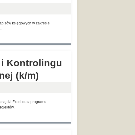
zapisów księgowych w zakresie
.
 i Kontrolingu
ej (k/m)
zędzi Excel oraz programu
ojektów...