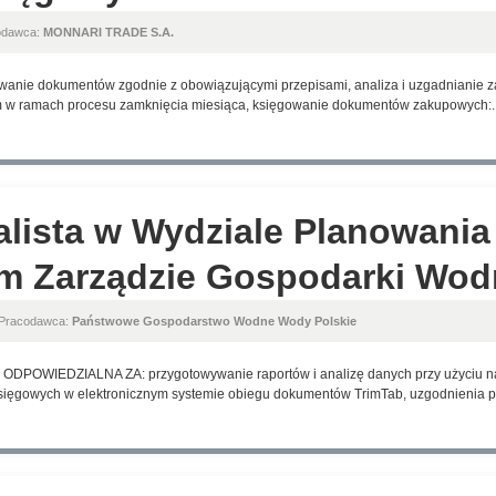
odawca:
MONNARI TRADE S.A.
owanie dokumentów zgodnie z obowiązującymi przepisami, analiza i uzgadnianie 
m w ramach procesu zamknięcia miesiąca, księgowanie dokumentów zakupowych:..
alista w Wydziale Planowania
m Zarządzie Gospodarki Wodn
 Pracodawca:
Państwowe Gospodarstwo Wodne Wody Polskie
OWIEDZIALNA ZA: przygotowywanie raportów i analizę danych przy użyciu nar
ięgowych w elektronicznym systemie obiegu dokumentów TrimTab, uzgodnienia pr