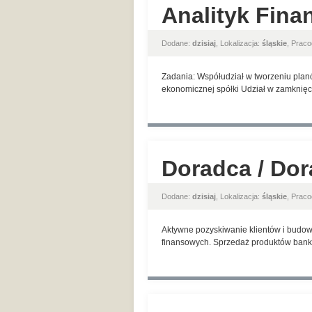
Analityk Fina
Dodane:
dzisiaj
, Lokalizacja:
śląskie
, Prac
Zadania: Współudział w tworzeniu planó
ekonomicznej spółki Udział w zamknięci
Doradca / Dor
Dodane:
dzisiaj
, Lokalizacja:
śląskie
, Prac
Aktywne pozyskiwanie klientów i budow
finansowych. Sprzedaż produktów banko