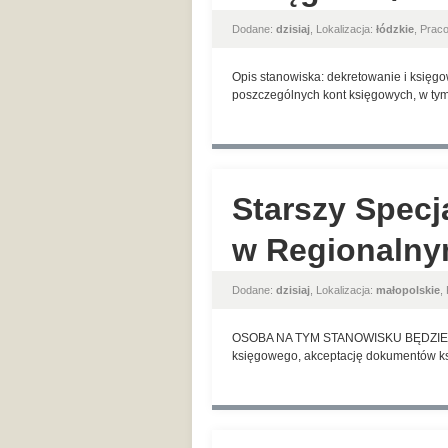
Dodane:
dzisiaj
, Lokalizacja:
łódzkie
, Prac
Opis stanowiska: dekretowanie i księg
poszczególnych kont księgowych, w ty
Starszy Specj
w Regionalny
Dodane:
dzisiaj
, Lokalizacja:
małopolskie
,
OSOBA NA TYM STANOWISKU BĘDZIE ODP
księgowego, akceptację dokumentów ks