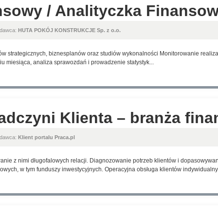
nsowy / Analityczka Finanso
odawca:
HUTA POKÓJ KONSTRUKCJE Sp. z o.o.
w strategicznych, biznesplanów oraz studiów wykonalności Monitorowanie realizacj
u miesiąca, analiza sprawozdań i prowadzenie statystyk...
adczyni Klienta – branża fin
odawca:
Klient portalu Praca.pl
anie z nimi długofalowych relacji. Diagnozowanie potrzeb klientów i dopasowyw
wych, w tym funduszy inwestycyjnych. Operacyjna obsługa klientów indywidualnyc