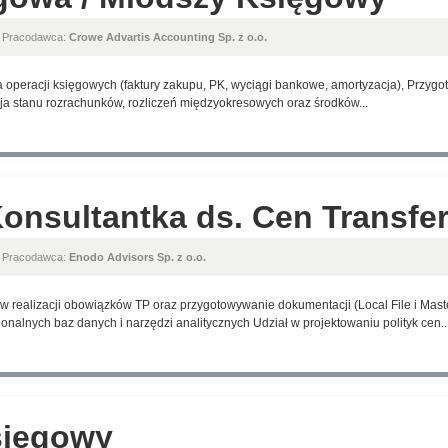
, Pracodawca:
Crowe Advartis Accounting Sp. z o.o.
a operacji księgowych (faktury zakupu, PK, wyciągi bankowe, amortyzacja), Przyg
ja stanu rozrachunków, rozliczeń międzyokresowych oraz środków...
Konsultantka ds. Cen Transf
, Pracodawca:
Enodo Advisors Sp. z o.o.
 realizacji obowiązków TP oraz przygotowywanie dokumentacji (Local File i Maste
nalnych baz danych i narzędzi analitycznych Udział w projektowaniu polityk cen..
sięgowy