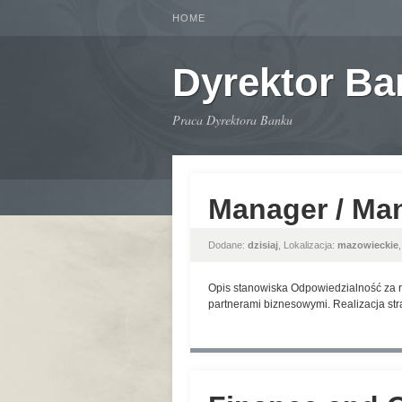
HOME
Dyrektor B
Praca Dyrektora Banku
Manager / Ma
Dodane:
dzisiaj
, Lokalizacja:
mazowieckie
Opis stanowiska Odpowiedzialność za r
partnerami biznesowymi. Realizacja str