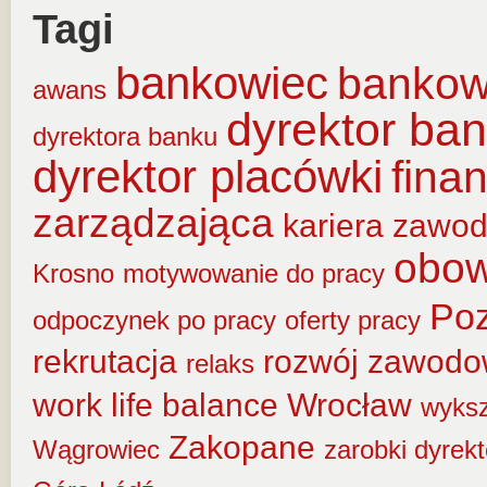
Tagi
bankowiec
banko
awans
dyrektor ba
dyrektora banku
dyrektor placówki
fina
zarządzająca
kariera zawo
obow
Krosno
motywowanie do pracy
Po
odpoczynek po pracy
oferty pracy
rekrutacja
rozwój zawod
relaks
work life balance
Wrocław
wyksz
Zakopane
Wągrowiec
zarobki dyrek