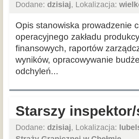
Dodane:
dzisiaj
, Lokalizacja:
wielk
Opis stanowiska prowadzenie co
operacyjnego zakładu produkcy
finansowych, raportów zarządc
wyników, opracowywanie budżet
odchyleń...
Starszy inspektor/
Dodane:
dzisiaj
, Lokalizacja:
lubel
Straży Granicznej w Chełmie