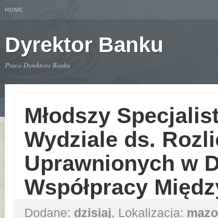
HOME
Dyrektor Banku
Praca Dyrektora Banku
Młodszy Specjalist
Wydziale ds. Rozl
Uprawnionych w D
Współpracy Międz
Dodane:
dzisiaj
, Lokalizacja:
mazo