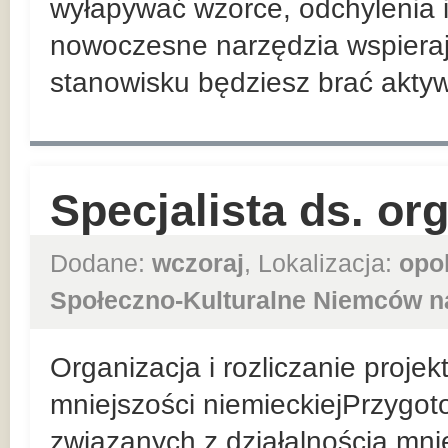
wyłapywać wzorce, odchylenia i
nowoczesne narzędzia wspiera
stanowisku będziesz brać aktywn
Specjalista ds. or
Dodane:
wczoraj
, Lokalizacja:
opo
Społeczno-Kulturalne Niemców n
Organizacja i rozliczanie proje
mniejszości niemieckiejPrzygo
związanych z działalnością mni