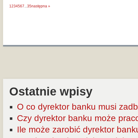
1
2
3
4
5
6
7
...
35
następna »
Ostatnie wpisy
O co dyrektor banku musi zadb
Czy dyrektor banku może prac
Ile może zarobić dyrektor bank