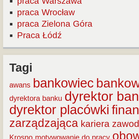
praca Warszawa
praca Wrocław
praca Zielona Góra
Praca Łódź
Tagi
bankowiec
banko
awans
dyrektor ba
dyrektora banku
dyrektor placówki
fina
zarządzająca
kariera zawo
obow
Krosno
motywowanie do pracy