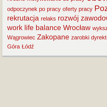
Po
odpoczynek po pracy
oferty pracy
rekrutacja
rozwój zawod
relaks
work life balance
Wrocław
wyksz
Zakopane
Wągrowiec
zarobki dyrek
Góra
Łódź