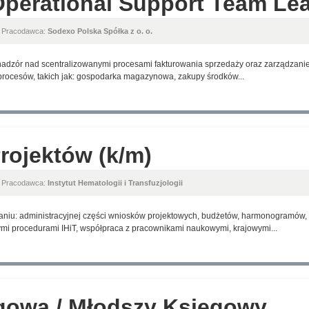
perational Support Team Lea
, Pracodawca:
Sodexo Polska Spółka z o. o.
adzór nad scentralizowanymi procesami fakturowania sprzedaży oraz zarządzanie
h procesów, takich jak: gospodarka magazynowa, zakupy środków...
Projektów (k/m)
, Pracodawca:
Instytut Hematologii i Transfuzjologii
aniu: administracyjnej części wniosków projektowych, budżetów, harmonogramów,
i procedurami IHiT, współpraca z pracownikami naukowymi, krajowymi...
gowa / Młodszy Księgowy