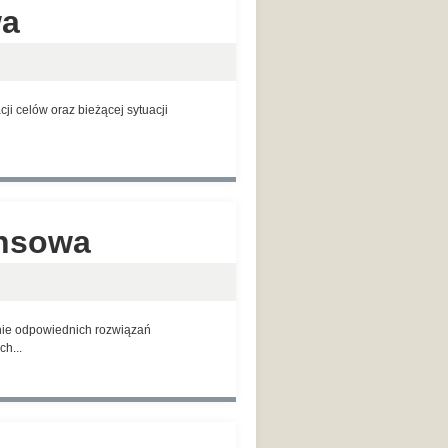
wa
i celów oraz bieżącej sytuacji
ansowa
anie odpowiednich rozwiązań
h...