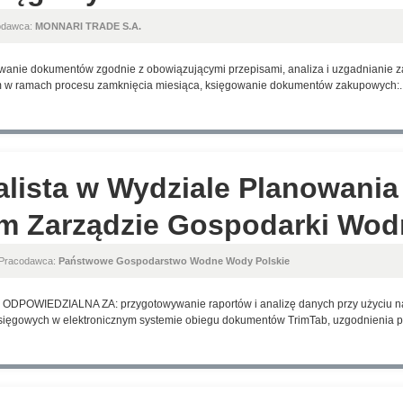
odawca:
MONNARI TRADE S.A.
owanie dokumentów zgodnie z obowiązującymi przepisami, analiza i uzgadnianie 
m w ramach procesu zamknięcia miesiąca, księgowanie dokumentów zakupowych:..
alista w Wydziale Planowania
m Zarządzie Gospodarki Wodn
 Pracodawca:
Państwowe Gospodarstwo Wodne Wody Polskie
OWIEDZIALNA ZA: przygotowywanie raportów i analizę danych przy użyciu nar
ięgowych w elektronicznym systemie obiegu dokumentów TrimTab, uzgodnienia pr