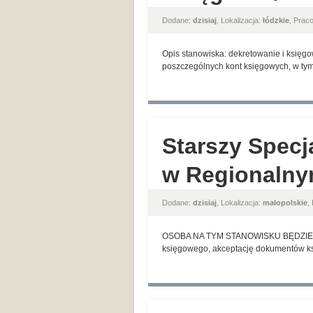
Dodane:
dzisiaj
, Lokalizacja:
łódzkie
, Prac
Opis stanowiska: dekretowanie i księg
poszczególnych kont księgowych, w ty
Starszy Specj
w Regionalny
Dodane:
dzisiaj
, Lokalizacja:
małopolskie
,
OSOBA NA TYM STANOWISKU BĘDZIE ODP
księgowego, akceptację dokumentów ks