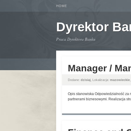
HOME
Dyrektor B
Praca Dyrektora Banku
Manager / Ma
Dodane:
dzisiaj
, Lokalizacja:
mazowieckie
Opis stanowiska Odpowiedzialność za r
partnerami biznesowymi. Realizacja str