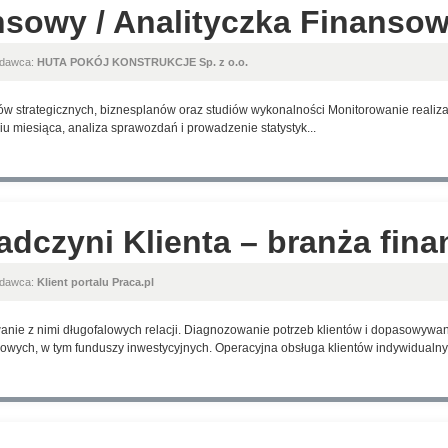
nsowy / Analityczka Finanso
odawca:
HUTA POKÓJ KONSTRUKCJE Sp. z o.o.
w strategicznych, biznesplanów oraz studiów wykonalności Monitorowanie realizacj
u miesiąca, analiza sprawozdań i prowadzenie statystyk...
adczyni Klienta – branża fin
odawca:
Klient portalu Praca.pl
anie z nimi długofalowych relacji. Diagnozowanie potrzeb klientów i dopasowyw
wych, w tym funduszy inwestycyjnych. Operacyjna obsługa klientów indywidualnyc