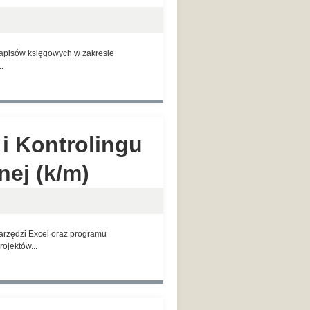
zapisów księgowych w zakresie
.
 i Kontrolingu
ej (k/m)
zędzi Excel oraz programu
ojektów...