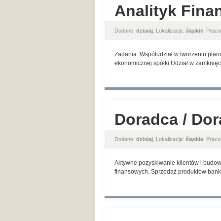
Analityk Fina
Dodane:
dzisiaj
, Lokalizacja:
śląskie
, Prac
Zadania: Współudział w tworzeniu planó
ekonomicznej spółki Udział w zamknięci
Doradca / Dor
Dodane:
dzisiaj
, Lokalizacja:
śląskie
, Prac
Aktywne pozyskiwanie klientów i budow
finansowych. Sprzedaż produktów banko