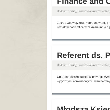
Finance and O
Dodane:
dzisiaj
, Lokalizacja:
mazowieckie
Zakres Obowiązków: Koordynowanie i n
i działów back office w zakresie innyc
Referent ds. 
Dodane:
dzisiaj
, Lokalizacja:
mazowieckie
Opis stanowiska: udział w przygotowyw
wytycznymi konkursowymi i wewnętrznym
Młodsza Księ