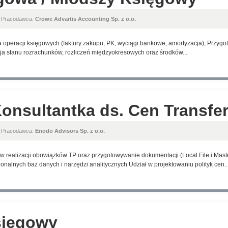
, Pracodawca:
Crowe Advartis Accounting Sp. z o.o.
a operacji księgowych (faktury zakupu, PK, wyciągi bankowe, amortyzacja), Przyg
ja stanu rozrachunków, rozliczeń międzyokresowych oraz środków...
Konsultantka ds. Cen Transf
, Pracodawca:
Enodo Advisors Sp. z o.o.
 realizacji obowiązków TP oraz przygotowywanie dokumentacji (Local File i Maste
nalnych baz danych i narzędzi analitycznych Udział w projektowaniu polityk cen..
sięgowy