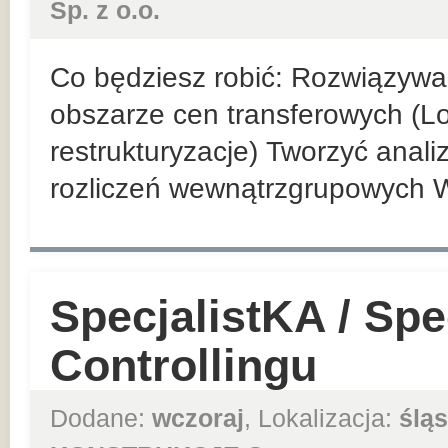
Sp. z o.o.
Co będziesz robić: Rozwiązyw
obszarze cen transferowych (Loc
restrukturyzacje) Tworzyć anal
rozliczeń wewnątrzgrupowych 
SpecjalistKA / Spec
Controllingu
Dodane:
wczoraj
, Lokalizacja:
śląs