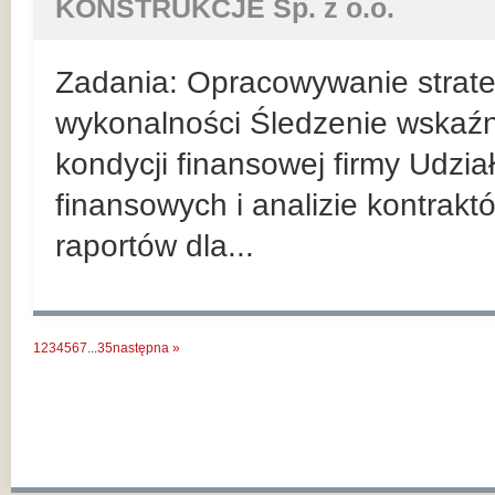
KONSTRUKCJE Sp. z o.o.
Zadania: Opracowywanie strateg
wykonalności Śledzenie wskaź
kondycji finansowej firmy Udzi
finansowych i analizie kontrak
raportów dla...
1
2
3
4
5
6
7
...
35
następna »