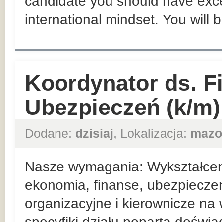
candidate you should have exce
international mindset. You will 
Koordynator ds. F
Ubezpieczeń (k/m)
Dodane:
dzisiaj
, Lokalizacja:
mazo
Nasze wymagania: Wykształceni
ekonomia, finanse, ubezpieczen
organizacyjne i kierownicze n
specyfiki działu poparta doświ