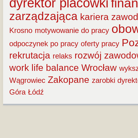
dyrektor placówki
fina
zarządzająca
kariera zawo
obow
Krosno
motywowanie do pracy
Po
odpoczynek po pracy
oferty pracy
rekrutacja
rozwój zawod
relaks
work life balance
Wrocław
wyksz
Zakopane
Wągrowiec
zarobki dyrek
Góra
Łódź