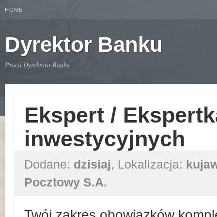
HOME
Dyrektor Banku
Praca Dyrektora Banku
Ekspert / Ekspert
inwestycyjnych
Dodane:
dzisiaj
, Lokalizacja:
kuja
Pocztowy S.A.
Twój zakres obowiązków kompl