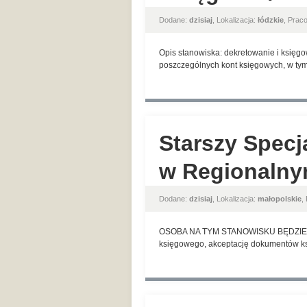
Dodane:
dzisiaj
, Lokalizacja:
łódzkie
, Prac
Opis stanowiska: dekretowanie i księg
poszczególnych kont księgowych, w ty
Starszy Specj
w Regionalny
Dodane:
dzisiaj
, Lokalizacja:
małopolskie
,
OSOBA NA TYM STANOWISKU BĘDZIE ODP
księgowego, akceptację dokumentów ks