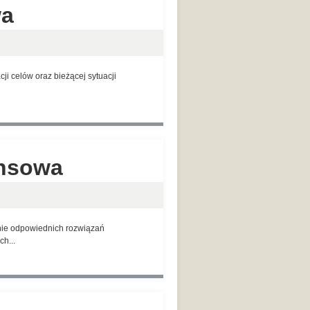
wa
i celów oraz bieżącej sytuacji
ansowa
anie odpowiednich rozwiązań
h...