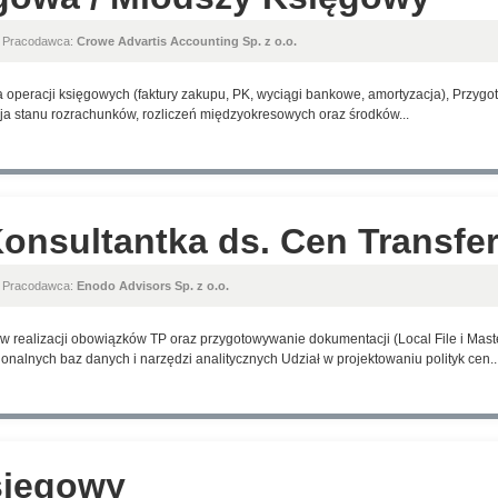
, Pracodawca:
Crowe Advartis Accounting Sp. z o.o.
a operacji księgowych (faktury zakupu, PK, wyciągi bankowe, amortyzacja), Przyg
ja stanu rozrachunków, rozliczeń międzyokresowych oraz środków...
Konsultantka ds. Cen Transf
, Pracodawca:
Enodo Advisors Sp. z o.o.
 realizacji obowiązków TP oraz przygotowywanie dokumentacji (Local File i Maste
nalnych baz danych i narzędzi analitycznych Udział w projektowaniu polityk cen..
sięgowy