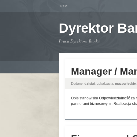
HOME
Dyrektor B
Praca Dyrektora Banku
Manager / Ma
Dodane:
dzisiaj
, Lokalizacja:
mazowieckie
Opis stanowiska Odpowiedzialność za r
partnerami biznesowymi. Realizacja str