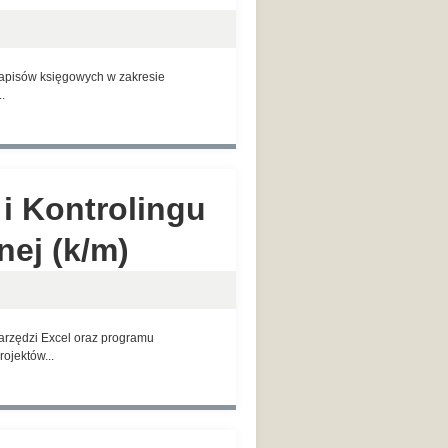
zapisów księgowych w zakresie
.
 i Kontrolingu
ej (k/m)
zędzi Excel oraz programu
ojektów...