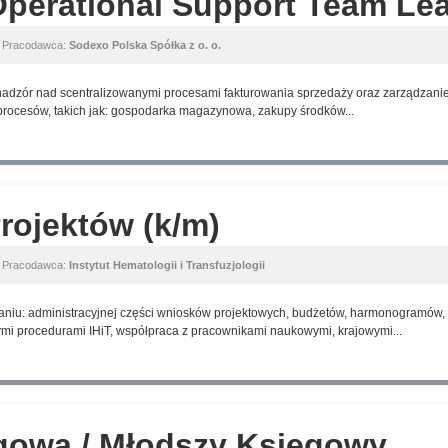
perational Support Team Lea
, Pracodawca:
Sodexo Polska Spółka z o. o.
adzór nad scentralizowanymi procesami fakturowania sprzedaży oraz zarządzanie
h procesów, takich jak: gospodarka magazynowa, zakupy środków...
Projektów (k/m)
, Pracodawca:
Instytut Hematologii i Transfuzjologii
aniu: administracyjnej części wniosków projektowych, budżetów, harmonogramów,
i procedurami IHiT, współpraca z pracownikami naukowymi, krajowymi...
gowa / Młodszy Księgowy