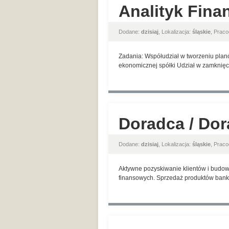
Analityk Fina
Dodane:
dzisiaj
, Lokalizacja:
śląskie
, Prac
Zadania: Współudział w tworzeniu planó
ekonomicznej spółki Udział w zamknięci
Doradca / Dor
Dodane:
dzisiaj
, Lokalizacja:
śląskie
, Prac
Aktywne pozyskiwanie klientów i budow
finansowych. Sprzedaż produktów banko