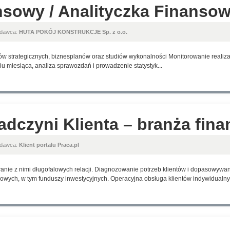
nsowy / Analityczka Finanso
odawca:
HUTA POKÓJ KONSTRUKCJE Sp. z o.o.
w strategicznych, biznesplanów oraz studiów wykonalności Monitorowanie realizacj
u miesiąca, analiza sprawozdań i prowadzenie statystyk...
adczyni Klienta – branża fin
odawca:
Klient portalu Praca.pl
anie z nimi długofalowych relacji. Diagnozowanie potrzeb klientów i dopasowyw
wych, w tym funduszy inwestycyjnych. Operacyjna obsługa klientów indywidualnyc