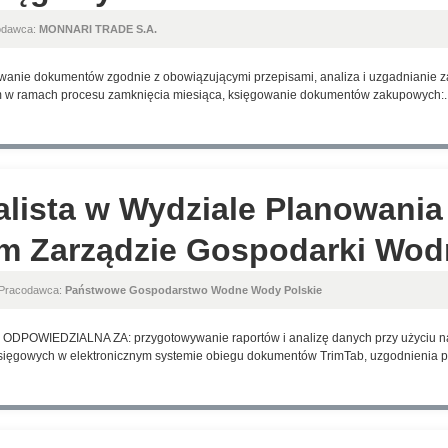
odawca:
MONNARI TRADE S.A.
owanie dokumentów zgodnie z obowiązującymi przepisami, analiza i uzgadnianie 
m w ramach procesu zamknięcia miesiąca, księgowanie dokumentów zakupowych:..
alista w Wydziale Planowania
m Zarządzie Gospodarki Wodn
 Pracodawca:
Państwowe Gospodarstwo Wodne Wody Polskie
OWIEDZIALNA ZA: przygotowywanie raportów i analizę danych przy użyciu nar
ięgowych w elektronicznym systemie obiegu dokumentów TrimTab, uzgodnienia pr