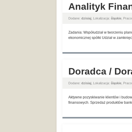
Analityk Fina
Dodane:
dzisiaj
, Lokalizacja:
śląskie
, Prac
Zadania: Współudział w tworzeniu planó
ekonomicznej spółki Udział w zamknięci
Doradca / Dor
Dodane:
dzisiaj
, Lokalizacja:
śląskie
, Prac
Aktywne pozyskiwanie klientów i budow
finansowych. Sprzedaż produktów banko