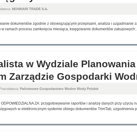
odawca:
MONNARI TRADE S.A.
owanie dokumentów zgodnie z obowiązującymi przepisami, analiza i uzgadnianie 
m w ramach procesu zamknięcia miesiąca, księgowanie dokumentów zakupowych:..
alista w Wydziale Planowania
m Zarządzie Gospodarki Wodn
 Pracodawca:
Państwowe Gospodarstwo Wodne Wody Polskie
OWIEDZIALNA ZA: przygotowywanie raportów i analizę danych przy użyciu nar
ięgowych w elektronicznym systemie obiegu dokumentów TrimTab, uzgodnienia pr