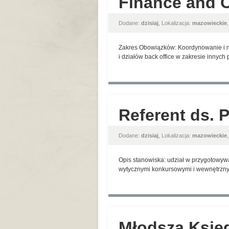
Finance and O
Dodane:
dzisiaj
, Lokalizacja:
mazowieckie
Zakres Obowiązków: Koordynowanie i n
i działów back office w zakresie innyc
Referent ds. 
Dodane:
dzisiaj
, Lokalizacja:
mazowieckie
Opis stanowiska: udział w przygotowyw
wytycznymi konkursowymi i wewnętrznym
Młodsza Księ