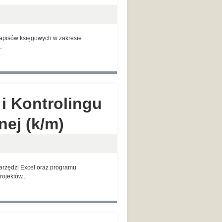
zapisów księgowych w zakresie
.
 i Kontrolingu
ej (k/m)
zędzi Excel oraz programu
ojektów...