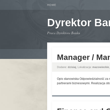
HOME
Dyrektor B
Praca Dyrektora Banku
Manager / Ma
Dodane:
dzisiaj
, Lokalizacja:
mazowieckie
Opis stanowiska Odpowiedzialność za r
partnerami biznesowymi. Realizacja str