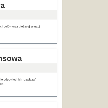
wa
i celów oraz bieżącej sytuacji
ansowa
anie odpowiednich rozwiązań
h...