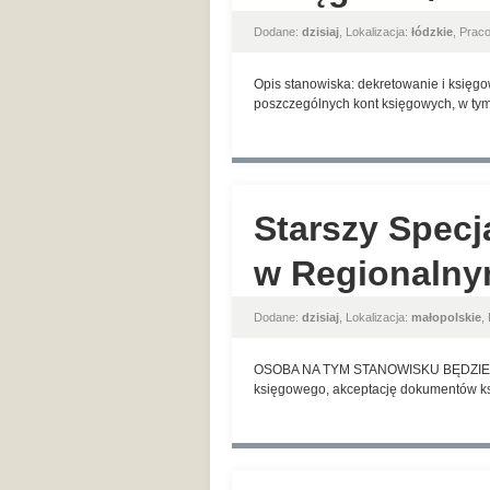
Dodane:
dzisiaj
, Lokalizacja:
łódzkie
, Prac
Opis stanowiska: dekretowanie i księg
poszczególnych kont księgowych, w ty
Starszy Specj
w Regionalny
Dodane:
dzisiaj
, Lokalizacja:
małopolskie
,
OSOBA NA TYM STANOWISKU BĘDZIE ODP
księgowego, akceptację dokumentów ks