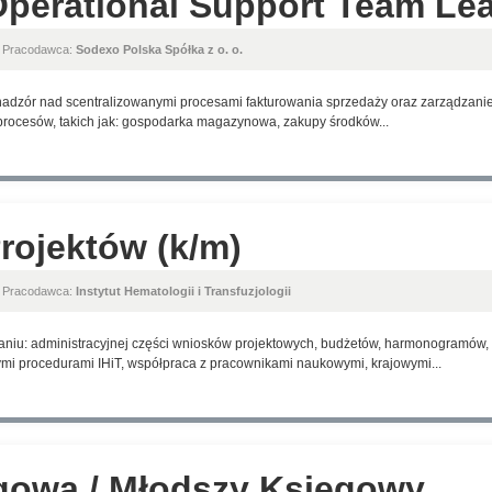
perational Support Team Lea
, Pracodawca:
Sodexo Polska Spółka z o. o.
adzór nad scentralizowanymi procesami fakturowania sprzedaży oraz zarządzanie
h procesów, takich jak: gospodarka magazynowa, zakupy środków...
Projektów (k/m)
, Pracodawca:
Instytut Hematologii i Transfuzjologii
aniu: administracyjnej części wniosków projektowych, budżetów, harmonogramów,
i procedurami IHiT, współpraca z pracownikami naukowymi, krajowymi...
gowa / Młodszy Księgowy