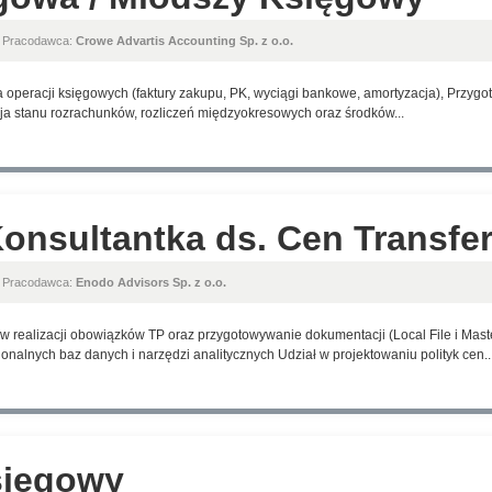
, Pracodawca:
Crowe Advartis Accounting Sp. z o.o.
a operacji księgowych (faktury zakupu, PK, wyciągi bankowe, amortyzacja), Przyg
ja stanu rozrachunków, rozliczeń międzyokresowych oraz środków...
Konsultantka ds. Cen Transf
, Pracodawca:
Enodo Advisors Sp. z o.o.
 realizacji obowiązków TP oraz przygotowywanie dokumentacji (Local File i Maste
nalnych baz danych i narzędzi analitycznych Udział w projektowaniu polityk cen..
sięgowy