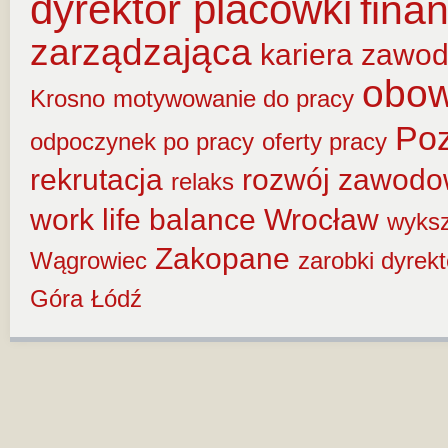
dyrektor placówki
fina
zarządzająca
kariera zawo
obow
Krosno
motywowanie do pracy
Po
odpoczynek po pracy
oferty pracy
rekrutacja
rozwój zawod
relaks
work life balance
Wrocław
wyksz
Zakopane
Wągrowiec
zarobki dyrek
Góra
Łódź