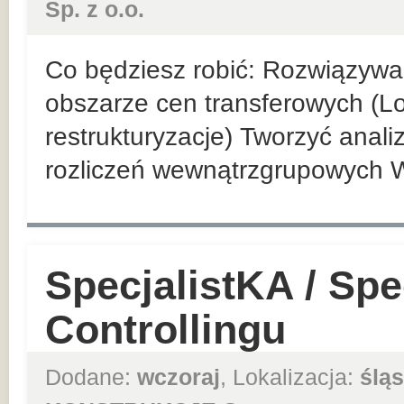
Sp. z o.o.
Co będziesz robić: Rozwiązyw
obszarze cen transferowych (Loc
restrukturyzacje) Tworzyć anal
rozliczeń wewnątrzgrupowych 
SpecjalistKA / Spec
Controllingu
Dodane:
wczoraj
, Lokalizacja:
śląs