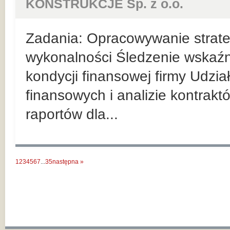
KONSTRUKCJE Sp. z o.o.
Zadania: Opracowywanie strateg
wykonalności Śledzenie wskaź
kondycji finansowej firmy Udzi
finansowych i analizie kontrak
raportów dla...
1
2
3
4
5
6
7
...
35
następna »