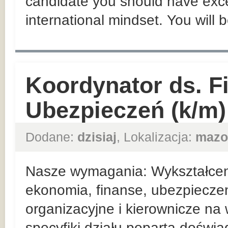
candidate you should have exce
international mindset. You will 
Koordynator ds. F
Ubezpieczeń (k/m)
Dodane:
dzisiaj
, Lokalizacja:
mazo
Nasze wymagania: Wykształceni
ekonomia, finanse, ubezpieczen
organizacyjne i kierownicze n
specyfiki działu poparta doświ