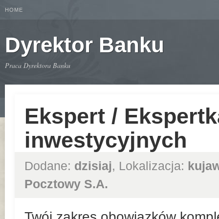
HOME
Dyrektor Banku
Praca Dyrektora Banku
Ekspert / Ekspert
inwestycyjnych
Dodane:
dzisiaj
, Lokalizacja:
kuja
Pocztowy S.A.
Twój zakres obowiązków kompl